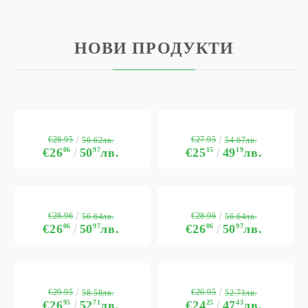
НОВИ ПРОДУКТИ
€28.95
€27.95
56.62лв.
54.67лв.
€26
06
50
97
лв.
€25
15
49
19
лв.
€28.96
€28.96
56.64лв.
56.64лв.
€26
06
50
97
лв.
€26
06
50
97
лв.
€29.95
€26.95
58.58лв.
52.71лв.
€26
95
52
71
лв.
€24
25
47
43
лв.