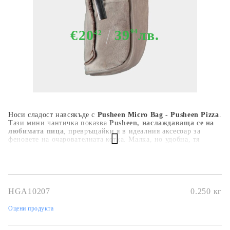
€20
39
94
лв.
42
Носи сладост навсякъде с
Pusheen Micro Bag - Pusheen Pizza
.
Тази мини чантичка показва
Pusheen, наслаждаваща се на
любимата пица
, превръщайки я в идеалния аксесоар за
феновете на очарователната котка. Малка, но удобна, тя
предлага
издръжлив материал
,
лека конструкция
и
стилен
дизайн за всеки ден
. Перфектна за закачане към раница,
чанта или за съхранение на малки вещи, тази
колекционерска чантичка Pusheen
добавя чар и забавление
към всяка визия.
HGA10207
0.250
кг
Оцени продукта