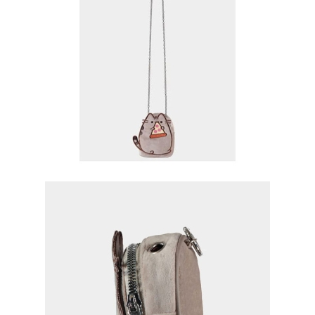
Tweet
Share
Pusheen Mикро Чантичка -
Pusheen Pizza