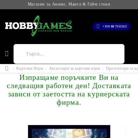
Магазин за Аниме, Манга & Гейм стоки
+359 88 7555112
Картови Игри
Аксесоари за картови игри
Протектори за к
Изпращаме поръчките Ви на
следващия работен ден! Доставката
зависи от заетостта на куриерската
фирма.