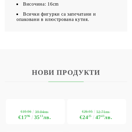
Височина: 16cm
Всички фигурки са запечатани и
опаковани в илюстрована кутия.
НОВИ ПРОДУКТИ
€19.96
€26.95
39.04лв.
52.71лв.
€17
96
35
13
лв.
€24
25
47
43
лв.