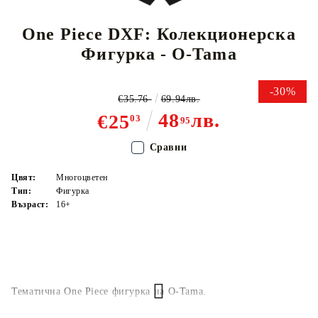
One Piece DXF: Колекционерска
Фигурка - O-Tama
-30%
€35.76
69.94лв.
48
лв.
€25
03
95
Сравни
Цвят:
Многоцветен
Тип:
Фигурка
Възраст:
16+
Тематична One Piece фигурка на O-Tama.