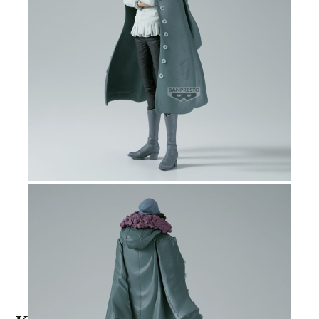
Tweet
Share
One Piece: King Of Artist