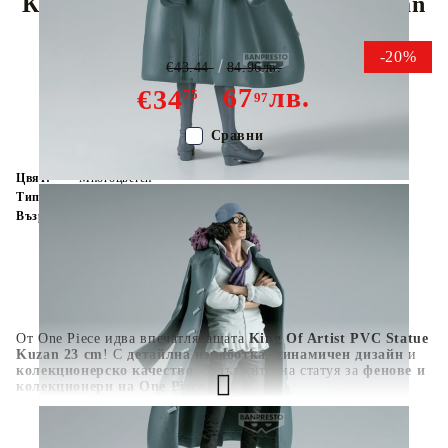
Колекционерска Фигурка - Kuzan
-20%
€43.44
84.96лв.
67
лв.
€34
75
97
Сравни
Цвят:
Многоцветен
Тип:
Фигурка
Възраст:
16+
От One Piece идва впечатляващата
King Of Artist PVC Statue
Kuzan 23 cm
! С
детайлна изработка
,
динамичен дизайн
и
колекционерско качество
. Задължителна статуя за
фенове и
колекционери на One Piece
.