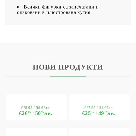
Всички фигурки са запечатани и
опаковани в илюстрована кутия.
НОВИ ПРОДУКТИ
€28.95
€27.95
56.62лв.
54.67лв.
€26
06
50
97
лв.
€25
15
49
19
лв.