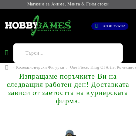
Магазин за Аниме, Манга & Гейм стоки
+359 88 7555112
Колекционерски Фигурки
One Piece: King Of Artist Колекци
Изпращаме поръчките Ви на
следващия работен ден! Доставката
зависи от заетостта на куриерската
фирма.