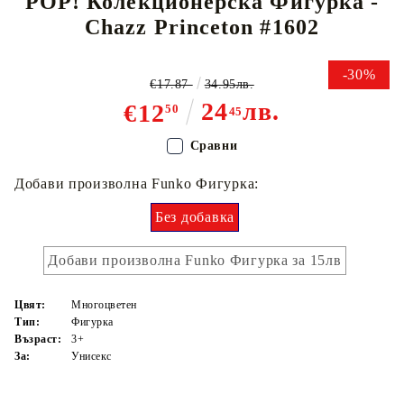
POP! Колекционерска Фигурка -
Chazz Princeton #1602
-30%
€17.87
34.95лв.
24
лв.
€12
50
45
Сравни
Добави произволна Funko Фигурка:
Без добавка
Добави произволна Funko Фигурка за 15лв
Цвят:
Многоцветен
Тип:
Фигурка
Възраст:
3+
За:
Унисекс