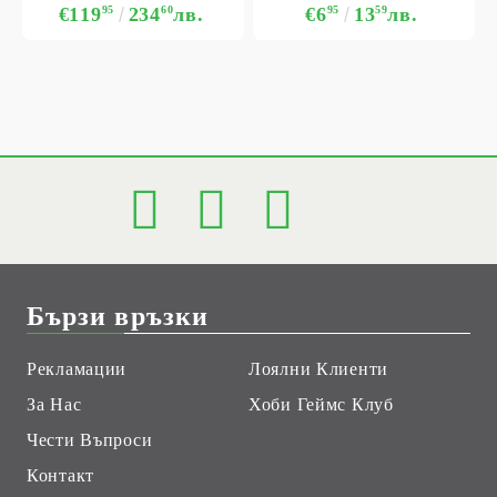
€119
95
234
60
лв.
€6
95
13
59
лв.
Бързи връзки
Рекламации
Лоялни Клиенти
За Нас
Хоби Геймс Клуб
Чести Въпроси
Контакт