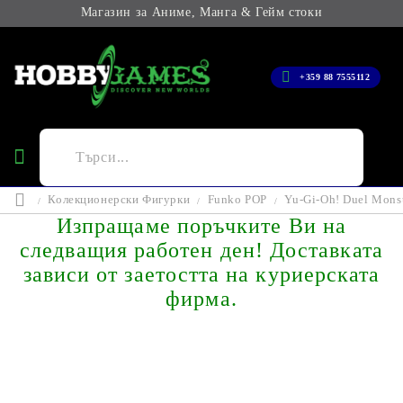
Магазин за Аниме, Манга & Гейм стоки
+359 88 7555112
Колекционерски Фигурки
Funko POP
Yu-Gi-Oh! Duel Mons
Изпращаме поръчките Ви на
следващия работен ден! Доставката
зависи от заетостта на куриерската
фирма.