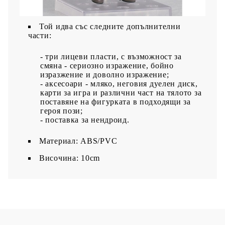
известното аниме заглавие "Yu-Gi-Oh! Duel
Monsters GX".
​Той идва със следните допълнителни
части:
- три лицеви пласти, с възможност за
смяна - сериозно изражение, бойно
изразжение и доволно изражение;
- аксесоари - мляко, неговия дуелен диск,
карти за игра и различни част на тялото за
поставяне на фигурката в подходящи за
героя пози;
- поставка за нендроид.
Материал: ABS/PVC
Височина: 10cm