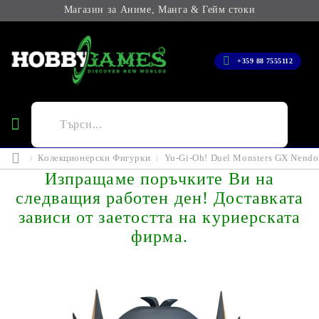
Магазин за Аниме, Манга & Гейм стоки
+359 88 7555112
Колекционерски Фигурки
Yu-Gi-Oh! Duel Monsters GX Nendo
Изпращаме поръчките Ви на
следващия работен ден! Доставката
зависи от заетостта на куриерската
фирма.