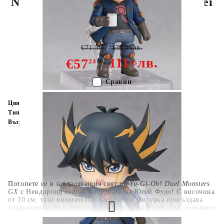
Nendoroid Екшън Фигурка - Yusei
Fudo
€71.56
139.96лв.
111
лв.
€57
24
95
Сравни
Цвят:
Многоцветен
Тип:
Фигурка
Възраст:
16+
Потопете се в завладяващия свят на
Yu-Gi-Oh! Duel Monsters
GX
с Нендороид екшън фигурката на Юсей Фудо! С височина
от 10 см, тази внимателно изработена фигурка пресъздава
хладнокръвната и решителна природа на Юсей. Със сменяеми
изражения, емблематичен Дуел Диск и детайлни аксесоари,
тази фигурка ви позволява да пресъздадете легендарни дуели