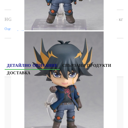
и моменти от сериала. Задължителен артикул за феновете на
Yu-Gi-Oh!
и любителите на аниме фигурки!
HGA9067
0.326
кг
Оцени продукта
ДЕТАЙЛНО ОПИСАНИЕ
СВЪРЗАНИ ПРОДУКТИ
ДОСТАВКА
Yu-Gi-Oh! Duel Monsters GX Nendoroid Екшън
Фигурка - Yusei Fudo
Този нендороид на Yusei Fudo е от добре