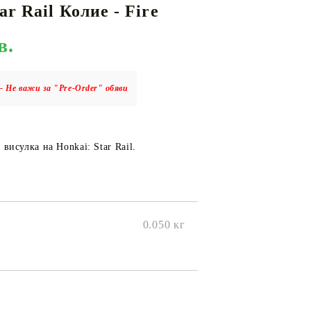
ar Rail Колие - Fire
в.
КАРТИ
РУГИ
GUNDAM CARD GAME
RIFTBOUND: LEAGUE OF LEGENDS
- Не важи за "Pre-Order" обяви
TCG
висулка на Honkai: Star Rail.
0.050
кг