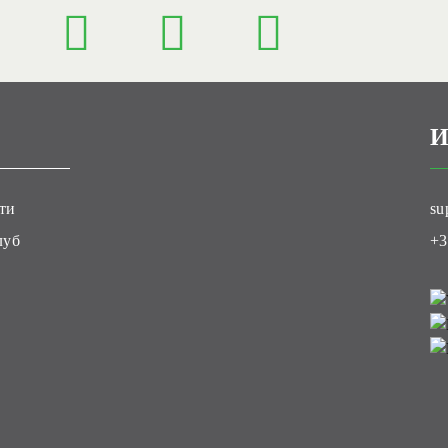
И
ти
su
луб
+3