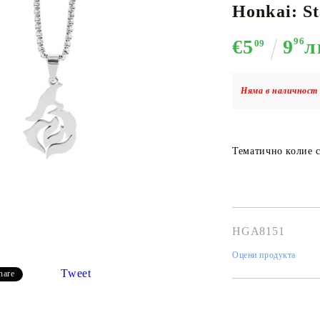
Honkai: St
€5
9
96
л
09
К-ПОП
АКСЕСОАРИ ЗА КАРТОВИ
НАСИПНИ 
Д
CE CARD GAME
ИГРИ
LORCANA
Няма в наличност 
Тематично колие с 
Кутии за съхранение
Протектори за карти
Подложки/Матове
HGA8151
Класьори за карти
Оцени продукта
Tweet
hare