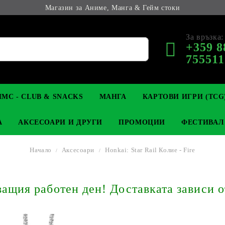
Магазин за Аниме, Манга & Гейм стоки
За връзка:
+359 8
755511
МС - CLUB & SNACKS
МАНГА
КАРТОВИ ИГРИ (TCG
А
АКСЕСОАРИ И ДРУГИ
ПРОМОЦИИ
ФЕСТИВАЛ
Начало
Аксесоари
Honkai: Star Rail Колие - Fire
М КОЛЕКЦИОНЕРСКИ
OP
КЛЮЧОДЪРЖАТЕЛИ
MAGIC: THE GATHERING
YU-GI-OH! TCG
LIGHT NOVEL
АНИМЕ ФИГУРКИ
LORCANA 
З
щия работен ден! Доставката зависи о
И