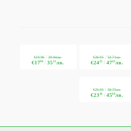
€19.96
€26.95
39.04лв.
52.71лв.
€17
96
35
13
лв.
€24
25
47
43
лв.
€25.95
50.75лв.
€23
36
45
69
лв.