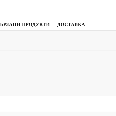
ЪРЗАНИ ПРОДУКТИ
ДОСТАВКА
Моят профил
Вход
Регистрация
USD
EUR
BGN
RON
BG
EN
RO