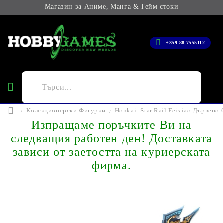
Магазин за Аниме, Манга & Гейм стоки
+359 88 7555112
Колекционерски Фигурки
Honkai: Star Rail Feixiao Дървено
Изпращаме поръчките Ви на
следващия работен ден! Доставката
зависи от заетостта на куриерската
фирма.