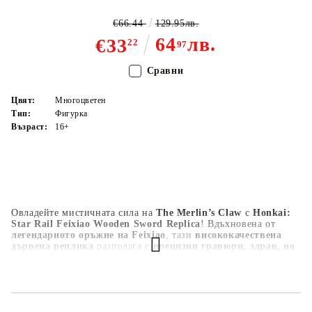
€66.44
129.95лв.
64
лв.
€33
22
97
Сравни
Цвят:
Многоцветен
Тип:
Фигурка
Възраст:
16+
Овладейте мистичната сила на
The Merlin’s Claw
с
Honkai:
Star Rail Feixiao Wooden Sword Replica
! Вдъхновена от
легендарното оръжие на Feixiao
, тази
висококачествена
дървена реплика
разполага с
прецизни гравюри, здрав, но
лек дизайн и полиран завършек
, който улавя митичната
мощ на
The Merlin’s Claw
. Перфектен за
косплей, изложба
или колекционери
, този
майсторски изработен меч
е
задължителен за
феновете на Honkai: Star Rail и
любителите на оръжия
. Почувствайте силата на звездите с