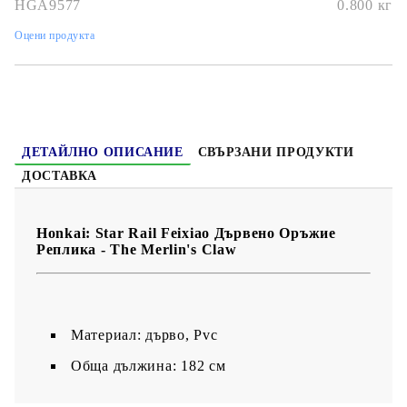
тази впечатляваща
Merlin’s Claw реплика
!
HGA9577
0.800
кг
Оцени продукта
ДЕТАЙЛНО ОПИСАНИЕ
СВЪРЗАНИ ПРОДУКТИ
ДОСТАВКА
Honkai: Star Rail Feixiao Дървено Оръжие
Реплика - The Merlin's Claw
Материал: дърво, Pvc
Обща дължина: 182 см