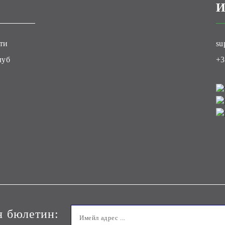
И
ти
su
луб
+3
я бюлетин: