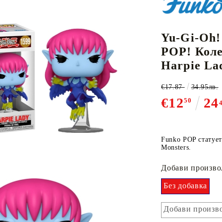
Yu-Gi-Oh!
К-ПОП
АКСЕСОАРИ ЗА КАРТОВИ
НАСИПНИ 
Д
POP! Коле
CE CARD GAME
ИГРИ
LORCANA
Harpie La
€17.87
34.95лв.
€12
24
50
Кутии за съхранение
Funko POP статует
Протектори за карти
Monsters.
Подложки/Матове
Добави произво
Класьори за карти
Без добавка
Добави произво