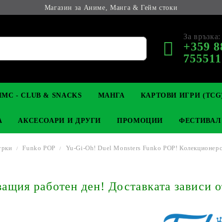
Магазин за Аниме, Манга & Гейм стоки
За връзка:
+359 8
755511
МС - CLUB & SNACKS
МАНГА
КАРТОВИ ИГРИ (TCG
А
АКСЕСОАРИ И ДРУГИ
ПРОМОЦИИ
ФЕСТИВАЛ
урки
Funko POP
Yu-Gi-Oh! Duel Monsters Funko POP! Колекционерс
М КОЛЕКЦИОНЕРСКИ
OP
КЛЮЧОДЪРЖАТЕЛИ
MAGIC: THE GATHERING
YU-GI-OH! TCG
LIGHT NOVEL
АНИМЕ ФИГУРКИ
LORCANA 
З
щия работен ден! Доставката зависи о
И