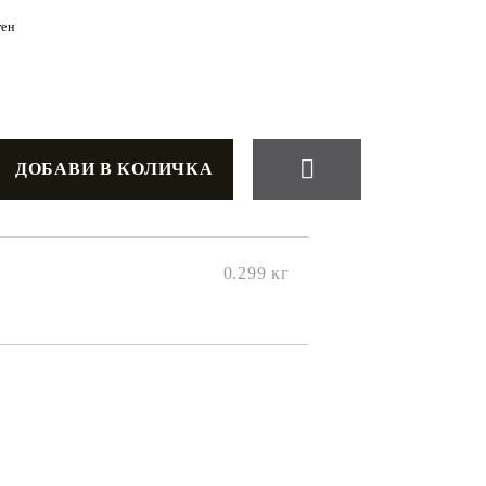
ен
0.299
кг