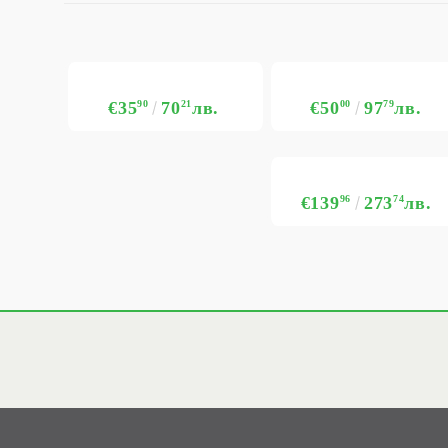
€35
90
70
21
лв.
€50
00
97
79
лв.
€139
96
273
74
лв.