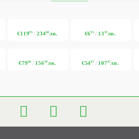
€119
95
234
60
лв.
€6
95
13
59
лв.
€79
96
156
39
лв.
€54
95
107
47
лв.