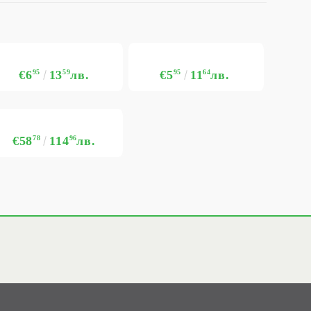
€6
95
13
59
лв.
€5
95
11
64
лв.
€58
78
114
96
лв.