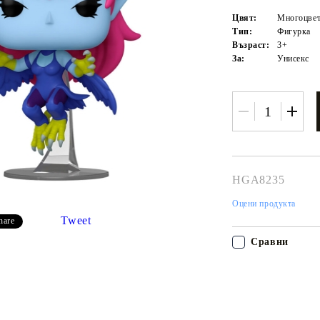
Цвят:
Многоцвет
Тип:
Фигурка
Възраст:
3+
За:
Унисекс
HGA8235
Моят профил
Оцени продукта
Вход
Регистрация
Tweet
hare
Сравни
USD
EUR
BGN
RON