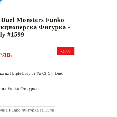
 Duel Monsters Funko
КАРТИ
РУГИ
GUNDAM CARD GAME
кционерска Фигурка -
RIFTBOUND: LEAGUE OF LEGENDS
dy #1599
TCG
-30%
лв.
45
ка на Harpie Lady от Yu-Gi-Oh! Duel
лна Funko Фигурка:
лна Funko Фигурка за 15лв