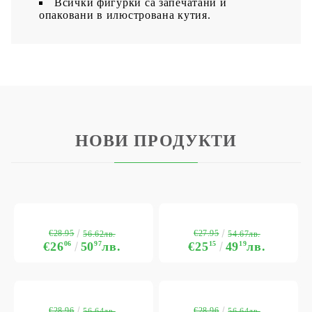
Всички фигурки са запечатани и
опаковани в илюстрована кутия.
НОВИ ПРОДУКТИ
€28.95
€27.95
56.62лв.
54.67лв.
€26
06
50
97
лв.
€25
15
49
19
лв.
€28.96
€28.96
56.64лв.
56.64лв.