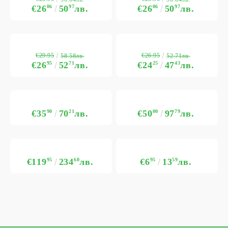
€26
06
50
97
лв.
€26
06
50
97
лв.
€29.95
€26.95
58.58лв.
52.71лв.
€26
95
52
71
лв.
€24
25
47
43
лв.
€35
90
70
21
лв.
€50
00
97
79
лв.
€119
95
234
60
лв.
€6
95
13
59
лв.