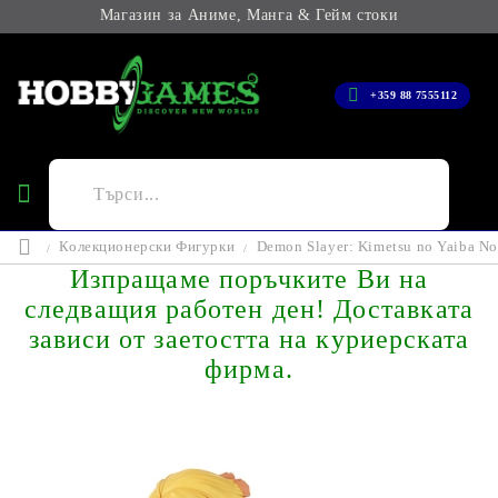
Магазин за Аниме, Манга & Гейм стоки
+359 88 7555112
Колекционерски Фигурки
Demon Slayer: Kimetsu no Yaiba No
Изпращаме поръчките Ви на
следващия работен ден! Доставката
зависи от заетостта на куриерската
фирма.