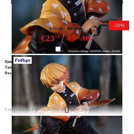
Noodle Stopper Колекционерска
Фигурка - Zenitsu Agatsuma
-30%
€33.20
64.93лв.
45
лв.
€23
24
45
Сравни
Цвят:
Многоцветен
Тип:
Фигурка
Възраст:
16+
Статуетка на Zenitsu от Demon Slayer: Kimetsu no Yaiba