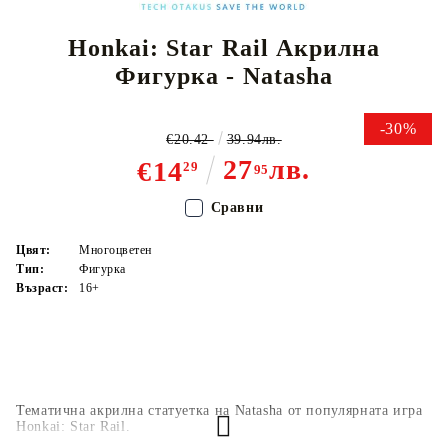
Honkai: Star Rail Акрилна
Фигурка - Natasha
-30%
€20.42
39.94лв.
27
лв.
€14
29
95
Сравни
Цвят:
Многоцветен
Тип:
Фигурка
Възраст:
16+
Тематична акрилна статуетка на Natasha от популярната игра
Honkai: Star Rail.