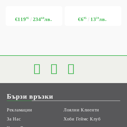
€119
95
234
60
лв.
€6
95
13
59
лв.
Бързи връзки
Рекламации
Лоялни Клиенти
За Нас
Хоби Геймс Клуб