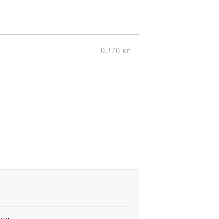
0.270
кг
они.