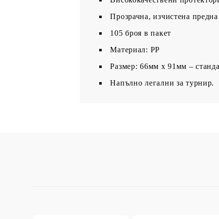
Прозрачна, изчистена предна
105 броя в пакет
Материал: PP
Размер: 66мм х 91мм – станд
Напълно легални за турнир.