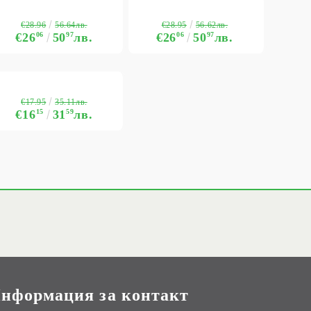
€28.96
€28.95
56.64лв.
56.62лв.
€26
06
50
97
лв.
€26
06
50
97
лв.
€17.95
35.11лв.
€16
15
31
59
лв.
нформация за контакт