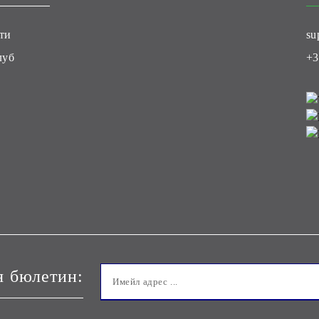
ти
su
луб
+3
я бюлетин: