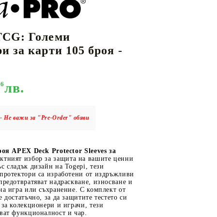
TCG: Големи
КАРТИ
РУГИ
GUNDAM CARD GAME
и за карти 105 броя -
RIFTBOUND: LEAGUE OF LEGENDS
TCG
46
лв.
- Не важи за "Pre-Order" обяви
роя APEX Deck Protector Sleeves за
ктният избор за защита на вашите ценни
с сладък дизайн на Togepi, тези
 протектори са изработени от издръжливи
предотвратяват надраскване, износване и
на игра или съхранение. С комплект от
е достатъчно, за да защитите тестето си
 за колекционери и играчи, тези
ват функционалност и чар.