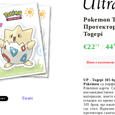
Pokemon 
К-ПОП
АКСЕСОАРИ ЗА КАРТОВИ
НАСИПНИ 
Д
Протектор
CE CARD GAME
ИГРИ
LORCANA
Togepi
€22
44
73
Няма в наличност 
Кутии за съхранение
Протектори за карти
UP - Togepi 105 б
Подложки/Матове
Pokémon
са перфе
Класьори за карти
Pokémon карти. Съ
висококачествени
материали, които 
Tweet
hare
огъване по време 
105 броя, ще имат
със стил. Идеални
протектори съчета