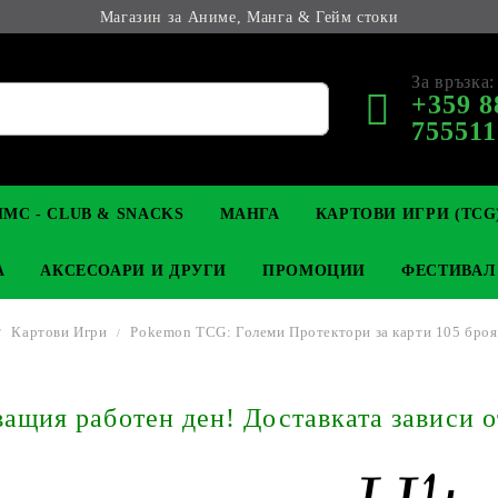
Магазин за Аниме, Манга & Гейм стоки
За връзка:
+359 8
755511
МС - CLUB & SNACKS
МАНГА
КАРТОВИ ИГРИ (TCG
А
АКСЕСОАРИ И ДРУГИ
ПРОМОЦИИ
ФЕСТИВАЛ
Картови Игри
Pokemon TCG: Големи Протектори за карти 105 броя 
М КОЛЕКЦИОНЕРСКИ
OP
КЛЮЧОДЪРЖАТЕЛИ
MAGIC: THE GATHERING
YU-GI-OH! TCG
LIGHT NOVEL
АНИМЕ ФИГУРКИ
LORCANA 
З
щия работен ден! Доставката зависи о
И