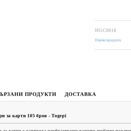
HGC0818
Оцени продукта
Моят профил
Вход
Регистрация
ЪРЗАНИ ПРОДУКТИ
ДОСТАВКА
USD
EUR
BGN
RON
 за карти 105 броя - Togepi
BG
EN
RO
и за карти с картинка изобразяващи вашите любими покем