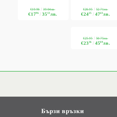
€19.96
€26.95
39.04лв.
52.71лв.
€17
96
35
13
лв.
€24
25
47
43
лв.
€25.95
50.75лв.
€23
36
45
69
лв.
Бързи връзки