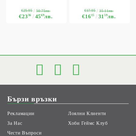
€25.95
€17.95
50.75лв.
35.11лв.
€23
36
45
69
лв.
€16
15
31
59
лв.
Бързи връзки
Рекламации
Лоялни Клиенти
За Нас
Хоби Геймс Клуб
Чести Въпроси