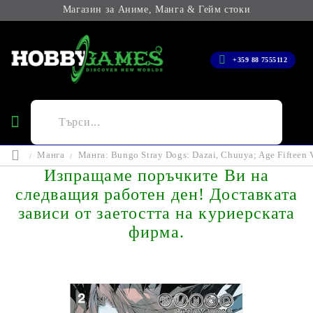
Магазин за Аниме, Манга & Гейм стоки
+359 88 7555112
Манга
Манга: Bungo Stray Dogs: Dazai, Chuuya; Age Fifteen V
Изпращаме поръчките Ви на
следващия работен ден! Доставката
зависи от заетостта на куриерската
фирма.