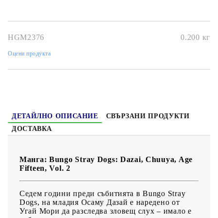
Автор:
Kafka Asagiri
Размер:
12.4x18.8
HGM2376
0.200
кг
Дата на издаване:
10/09/2024
Оцени продукта
Жанр:
Action, Mystery, Supernatural
Език:
Английски
Възраст:
11+
ДЕТАЙЛНО ОПИСАНИЕ
СВЪРЗАНИ ПРОДУКТИ
ДОСТАВКА
Манга: Bungo Stray Dogs: Dazai, Chuuya, Age
Fifteen, Vol. 2
Седем години преди събитията в Bungo Stray
Dogs, на младия Осаму Дазай е наредено от
Угай Мори да разследва зловещ слух – имало е