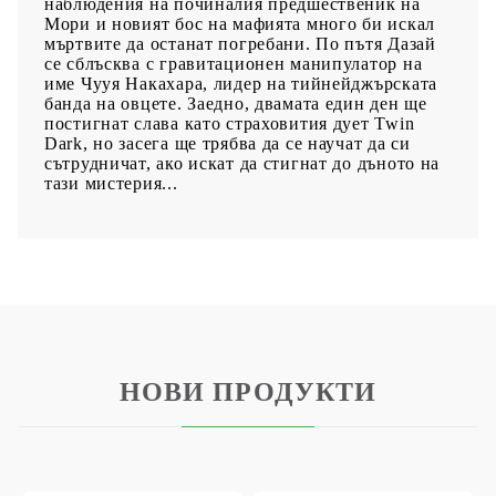
наблюдения на починалия предшественик на
Мори и новият бос на мафията много би искал
мъртвите да останат погребани. По пътя Дазай
се сблъсква с гравитационен манипулатор на
име Чууя Накахара, лидер на тийнейджърската
банда на овцете. Заедно, двамата един ден ще
постигнат слава като страховития дует Twin
Dark, но засега ще трябва да се научат да си
сътрудничат, ако искат да стигнат до дъното на
тази мистерия...
НОВИ ПРОДУКТИ