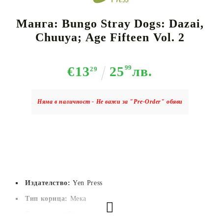
Манга: Bungo Stray Dogs: Dazai,
Chuuya; Age Fifteen Vol. 2
€13
25
99
лв.
29
Няма в наличност - Не важи за "Pre-Order" обяви
Издателство:
Yen Press
Тип корица:
Мека
Страници:
180