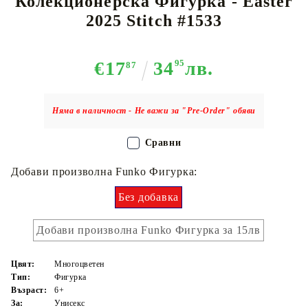
Колекционерска Фигурка - Easter
2025 Stitch #1533
€17
34
95
лв.
87
Няма в наличност - Не важи за "Pre-Order" обяви
Сравни
Добави произволна Funko Фигурка:
Без добавка
Добави произволна Funko Фигурка за 15лв
Цвят:
Многоцветен
Тип:
Фигурка
Възраст:
6+
За:
Унисекс