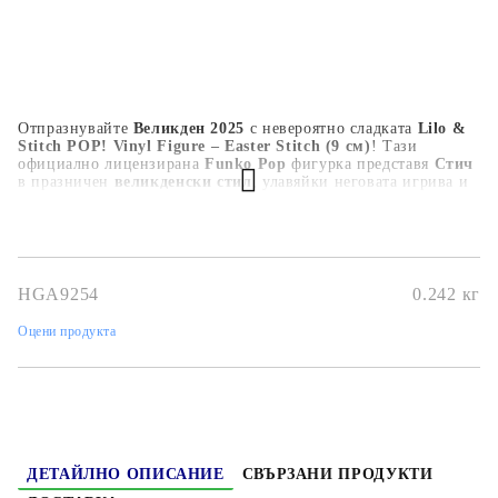
Отпразнувайте
Великден 2025
с невероятно сладката
Lilo &
Stitch POP! Vinyl Figure – Easter Stitch (9 см)
! Тази
официално лицензирана
Funko Pop
фигурка представя
Стич
в празничен
великденски стил
, улавяйки неговата игрива и
пакостлива същност. С височина
9 см
, тази детайлно
изработена фигурка е идеалното попълнение към всяка
Lilo
& Stitch
или
Disney колекция
. Задължителен избор за
Funko
колекционерите
и феновете на любимото синьо извънземно!
HGA9254
0.242
кг
Оцени продукта
ДЕТАЙЛНО ОПИСАНИЕ
СВЪРЗАНИ ПРОДУКТИ