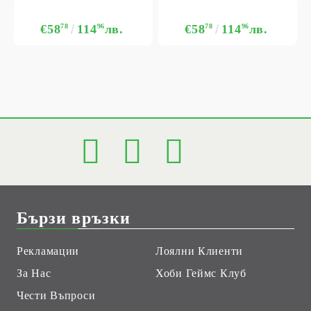
€58
78
114
96
лв.
€58
78
114
96
лв.
Бързи връзки
Рекламации
Лоялни Клиенти
За Нас
Хоби Геймс Клуб
Чести Въпроси