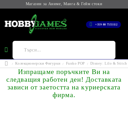
Магазин за Аниме, Манга & Гейм стоки
+359 88 7555112
Колекционерски Фигурки
Funko POP
Disney: Lilo & Stitc
Изпращаме поръчките Ви на
следващия работен ден! Доставката
зависи от заетостта на куриерската
фирма.