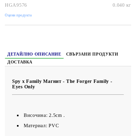
аниме почитателите и колекционерите
, този
Forger Family
HGA9576
0.040
кг
„Eyes Only“ магнит
добавя дискретен, но въздействащ
акцент към вашата колекция!
Оцени продукта
ДЕТАЙЛНО ОПИСАНИЕ
СВЪРЗАНИ ПРОДУКТИ
ДОСТАВКА
Spy x Family Магнит - The Forger Family -
Eyes Only
Височина: 2.5cm .
Материал: PVC