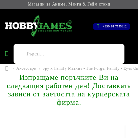
Магазин за Аниме, Манга & Гейм стоки
+359 88 7555112
Аксесоари
Spy x Family Магнит - The Forger Family - Eyes O
Изпращаме поръчките Ви на
следващия работен ден! Доставката
зависи от заетостта на куриерската
фирма.