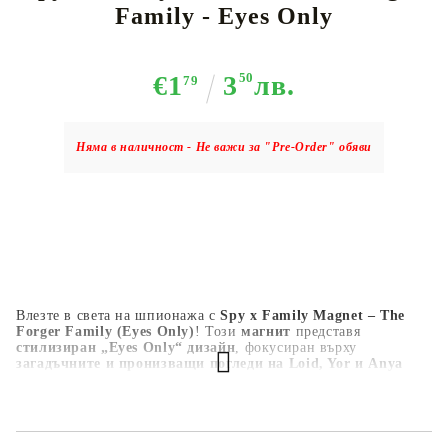
Family - Eyes Only
€1
3
50
лв.
79
Няма в наличност - Не важи за "Pre-Order" обяви
Влезте в света на шпионажа с
Spy x Family Magnet – The
Forger Family (Eyes Only)
! Този
магнит
представя
стилизиран „Eyes Only“ дизайн
, фокусиран върху
загадъчните и пронизващи погледи на Loid, Yor и Anya
Forger
, символизиращи техните двойствени животи и скрити
тайни. Изработен от
издръжливи материали с наситени
цветове и елегантно покритие
, този магнит е идеален за
декорация на
хладилник, шкафче или всяка магнитна
повърхност
. Задължителен за
феновете на Spy x Family,