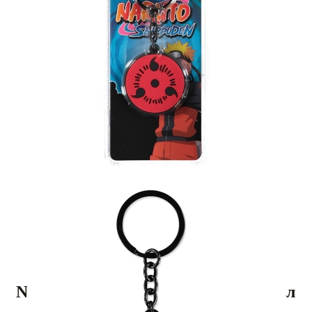
Tweet
Share
Naruto Shippuden Ключодържател
- Sharingan