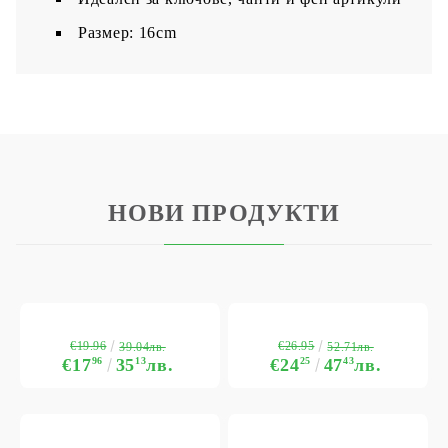
Размер: 16cm
НОВИ ПРОДУКТИ
€19.96
€26.95
39.04лв.
52.71лв.
€17
96
35
13
лв.
€24
25
47
43
лв.