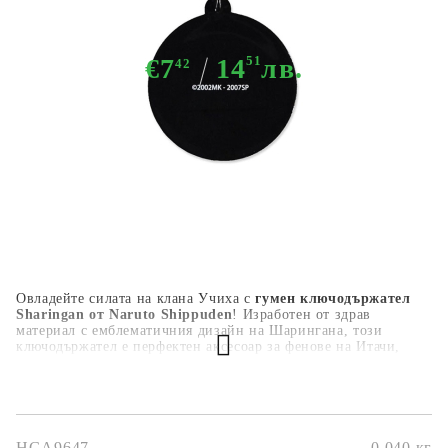
€7
14
51
лв.
42
Няма в наличност - Не важи за "Pre-Order" обяви
Овладейте силата на клана Учиха с
гумен ключодържател
Sharingan от Naruto Shippuden
! Изработен от здрав
материал с емблематичния дизайн на Шарингана, този
ключодържател е перфектен аксесоар за фенове на Итачи,
Саске и аниме класиката. Лек и удобен – подходящ за
ключове, раници или колекцията ви!
HGA9647
0.040
кг