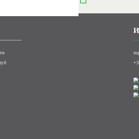
И
ти
su
луб
+3