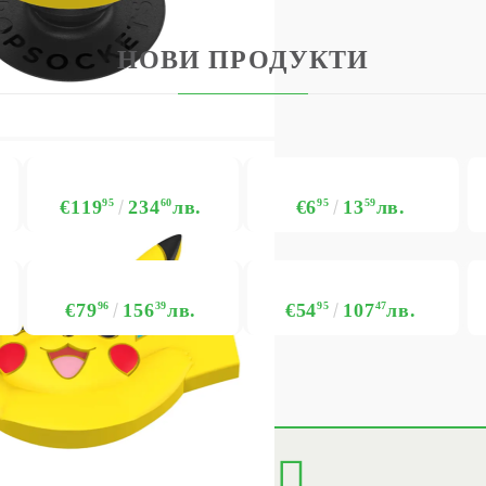
НОВИ ПРОДУКТИ
€119
95
234
60
лв.
€6
95
13
59
лв.
€79
96
156
39
лв.
€54
95
107
47
лв.