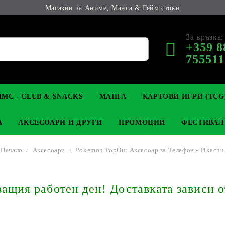
Магазин за Аниме, Манга & Гейм стоки
За връзка:
+359 8
755511
МС - CLUB & SNACKS
МАНГА
КАРТОВИ ИГРИ (TCG
А
АКСЕСОАРИ И ДРУГИ
ПРОМОЦИИ
ФЕСТИВАЛ
Начало
Аксесоари
Pokemon PopOut Аксесоар за Телефон - Pikachu
М КОЛЕКЦИОНЕРСКИ
OP
КЛЮЧОДЪРЖАТЕЛИ
MAGIC: THE GATHERING
YU-GI-OH! TCG
LIGHT NOVEL
АНИМЕ ФИГУРКИ
LORCANA 
З
щия работен ден! Доставката зависи о
И