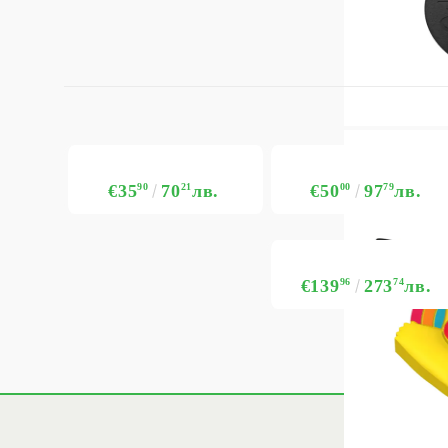
€35
90
70
21
лв.
€50
00
97
79
лв.
€139
96
273
74
лв.