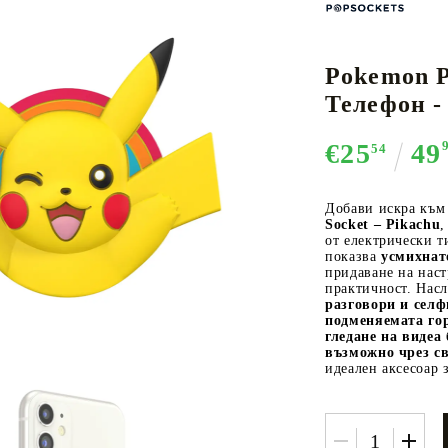
Pokemon P
К-ПОП
АКСЕСОАРИ ЗА КАРТОВИ
НАСИПНИ 
Д
Телефон -
CE CARD GAME
ИГРИ
LORCANA
€25
49
54
Добави искра към
Socket – Pikachu
,
от електрически 
Кутии за съхранение
показва
усмихнат
придаване на наст
Протектори за карти
практичност. Нас
разговори и селф
Подложки/Матове
подменяемата го
гледане на видеа 
Класьори за карти
възможно чрез св
идеален аксесоар 