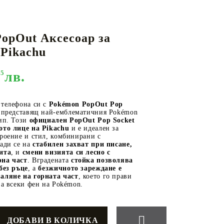
opOut Аксесоар за
КАРТИ
РУГИ
GUNDAM CARD GAME
 Pikachu
RIFTBOUND: LEAGUE OF LEGENDS
TCG
95
лв.
 телефона си с
Pokémon PopOut Pop
 представящ най-емблематичния Pokémon
тип. Този
официален PopOut Pop Socket
ото лице на Pikachu
и е идеален за
роение и стил, комбинирани с
лади се на
стабилен захват при писане,
ита
, и
смени визията си лесно с
рна част
. Вградената
стойка позволява
без ръце
, а
безжичното зареждане е
аляне на горната част
, което го прави
за всеки фен на Pokémon.