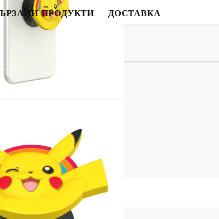
ЪРЗАНИ ПРОДУКТИ
ДОСТАВКА
BG
EN
RO
ефон - Pikachu
захват
стойка
 завърта на 180 градуса