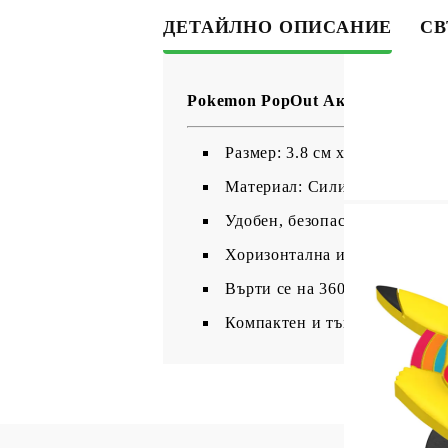
ДЕТАЙЛНО ОПИСАНИЕ
СВ
Pokemon PopOut Аксесоар за Тел
Размер: 3.8 см x 0.77 см
Материал: Силикон и Метал
Удобен, безопасен и сигурен 
Хоризонтална и вертикална 
Върти се на 360 градуса и се
Компактен и тънък дизайн.