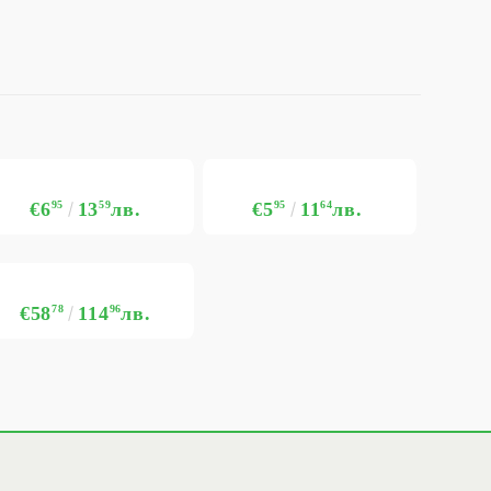
€6
95
13
59
лв.
€5
95
11
64
лв.
€58
78
114
96
лв.