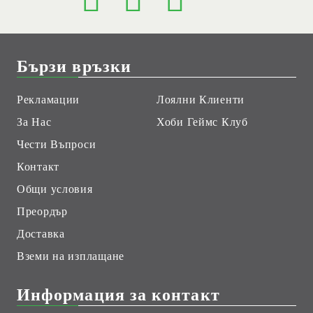
Бързи връзки
Рекламации
Лоялни Клиенти
За Нас
Хоби Геймс Клуб
Чести Въпроси
Контакт
Общи условия
Преордър
Доставка
Вземи на изплащане
Информация за контакт