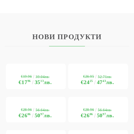
НОВИ ПРОДУКТИ
€19.96
€26.95
39.04лв.
52.71лв.
€17
96
35
13
лв.
€24
25
47
43
лв.
€28.96
€28.96
56.64лв.
56.64лв.
€26
06
50
97
лв.
€26
06
50
97
лв.