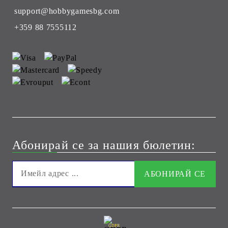
support@hobbygamesbg.com
+359 88 7555112
Абонирай се за нашия бюлетин:
GDPR