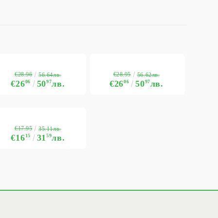
€28.96
€28.95
56.64лв.
56.62лв.
€26
06
50
97
лв.
€26
06
50
97
лв.
€17.95
35.11лв.
€16
15
31
59
лв.