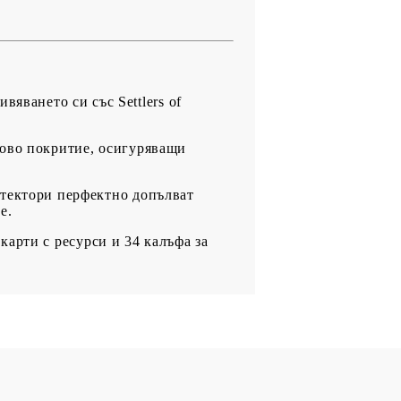
ето си със Settlers of
во покритие, осигуряващи
ктори перфектно допълват
е.
рти с ресурси и 34 калъфа за