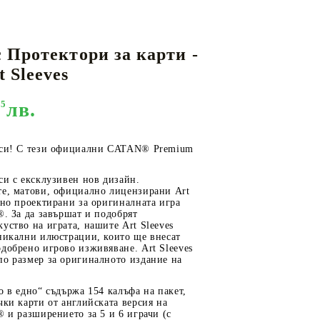
 Протектори за карти -
КАРТИ
РУГИ
GUNDAM CARD GAME
 Sleeves
RIFTBOUND: LEAGUE OF LEGENDS
TCG
95
лв.
 си! С тези официални CATAN® Premium
си с ексклузивен нов дизайн.
те, матови, официално лицензирани Art
лно проектирани за оригиналната игра
®. За да завършат и подобрят
уство на играта, нашите Art Sleeves
уникални илюстрации, които ще внесат
добрено игрово изживяване. Art Sleeves
по размер за оригиналното издание на
о в едно“ съдържа 154 калъфа на пакет,
чки карти от английската версия на
® и разширението за 5 и 6 играчи (с