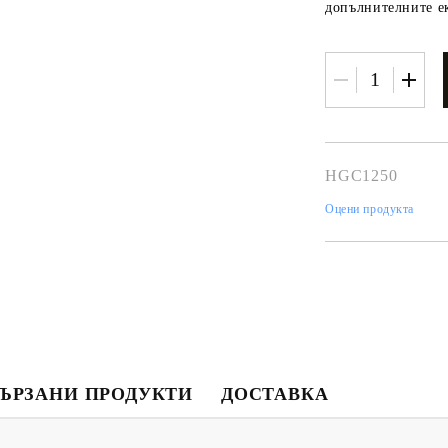
допълнителните ек
HGC1250
Оцени продукта
Моят профил
Вход
Регистрация
ЪРЗАНИ ПРОДУКТИ
ДОСТАВКА
USD
EUR
BGN
RON