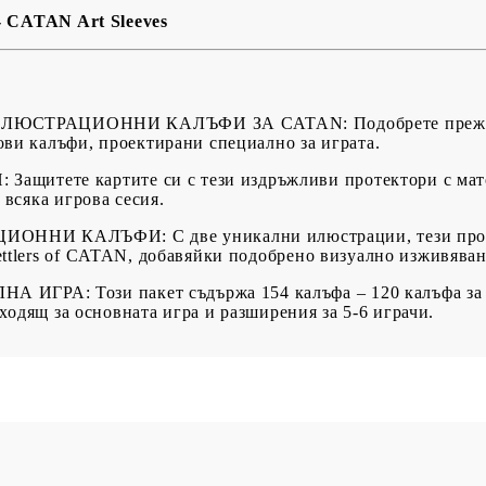
- CATAN Art Sleeves
BG
EN
RO
РАЦИОННИ КАЛЪФИ ЗА CATAN: Подобрете преживяван
ви калъфи, проектирани специално за играта.
итете картите си с тези издръжливи протектори с мато
 всяка игрова сесия.
НИ КАЛЪФИ: С две уникални илюстрации, тези проте
ttlers of CATAN, добавяйки подобрено визуално изживяван
РА: Този пакет съдържа 154 калъфа – 120 калъфа за ка
дходящ за основната игра и разширения за 5-6 играчи.