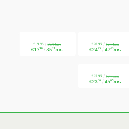
€19.96
€26.95
39.04лв.
52.71лв.
€17
96
35
13
лв.
€24
25
47
43
лв.
€25.95
50.75лв.
€23
36
45
69
лв.