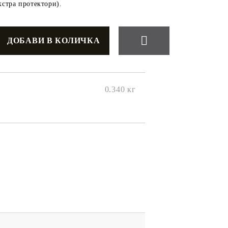
стра протектори).
0.340
кг