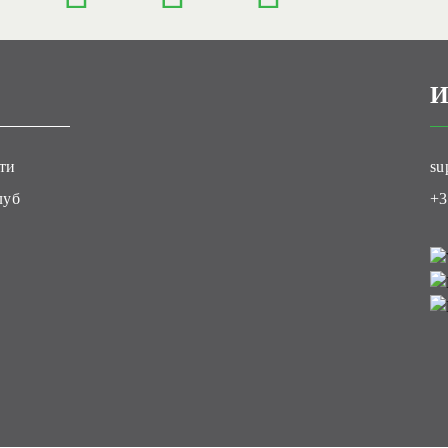
И
ти
su
луб
+3