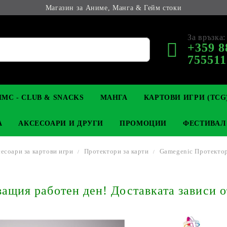
Магазин за Аниме, Манга & Гейм стоки
За връзка:
+359 8
755511
МС - CLUB & SNACKS
МАНГА
КАРТОВИ ИГРИ (TCG
А
АКСЕСОАРИ И ДРУГИ
ПРОМОЦИИ
ФЕСТИВАЛ
есоари за картови игри
Протектори за карти
Gamegenic Протектори
М КОЛЕКЦИОНЕРСКИ
OP
КЛЮЧОДЪРЖАТЕЛИ
MAGIC: THE GATHERING
YU-GI-OH! TCG
LIGHT NOVEL
АНИМЕ ФИГУРКИ
LORCANA 
З
щия работен ден! Доставката зависи о
И