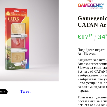
Gamegenic
К-ПОП
АКСЕСОАРИ ЗА КАРТОВИ
НАСИПНИ 
Д
CATAN Art
CE CARD GAME
ИГРИ
LORCANA
€17
34
87
Подобрете играта
Art Sleeves.
Защитете картите 
Кутии за съхранение
Висококачествени
Протектори за карти
Sleeves са специа
Settlers of CATAN
Подложки/Матове
въображаемото изк
изобразяват две 
Класьори за карти
ново усещане и по
са оптимизирани 
играта.
Tweet
hare
Този пакет „всичк
достатъчни за вси
Settlers of CATAN