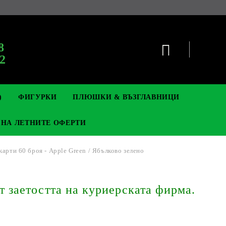
8
2
)
ФИГУРКИ
ПЛЮШКИ & ВЪЗГЛАВНИЦИ
 НА ЛЕТНИТЕ ОФЕРТИ
арти 60 броя - Apple Green / Ябълково зелено
TCG
НАЧКИ & БРОШКИ
DIGIMON TCG
ФИЛМ И ГЕЙМ ФИГУРКИ
POKEMON TCG
т заетостта на куриерската фирма.