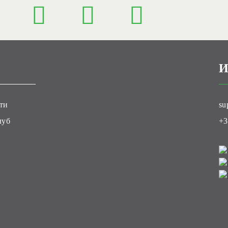
И
ти
su
луб
+3