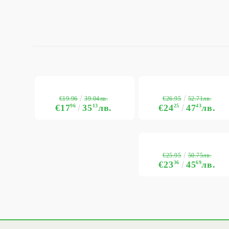
€19.96
€26.95
39.04лв.
52.71лв.
€17
96
35
13
лв.
€24
25
47
43
лв.
€25.95
50.75лв.
€23
36
45
69
лв.