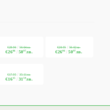
€28.96
€28.95
56.64лв.
56.62лв.
€26
06
50
97
лв.
€26
06
50
97
лв.
€17.95
35.11лв.
€16
15
31
59
лв.