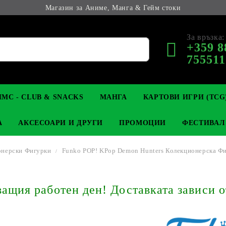
Магазин за Аниме, Манга & Гейм стоки
За връзка:
+359 8
755511
МС - CLUB & SNACKS
МАНГА
КАРТОВИ ИГРИ (TCG
А
АКСЕСОАРИ И ДРУГИ
ПРОМОЦИИ
ФЕСТИВАЛ
онерски Фигурки
Funko POP! KPop Demon Hunters Колекционерска Фи
М КОЛЕКЦИОНЕРСКИ
OP
КЛЮЧОДЪРЖАТЕЛИ
MAGIC: THE GATHERING
YU-GI-OH! TCG
LIGHT NOVEL
АНИМЕ ФИГУРКИ
LORCANA 
З
щия работен ден! Доставката зависи о
И