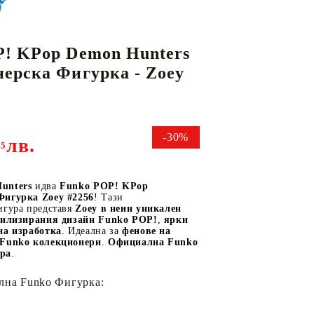
! KPop Demon Hunters
КАРТИ
РУГИ
GUNDAM CARD GAME
ерска Фигурка - Zoey
RIFTBOUND: LEAGUE OF LEGENDS
TCG
-30%
лв.
45
unters
идва
Funko POP! KPop
Фигурка Zoey #2256
! Тази
игура представя
Zoey в неин уникален
тилизирания дизайн Funko POP!
,
ярки
на изработка
. Идеална за
фенове на
 Funko колекционери
.
Официална Funko
ра
.
лна Funko Фигурка: