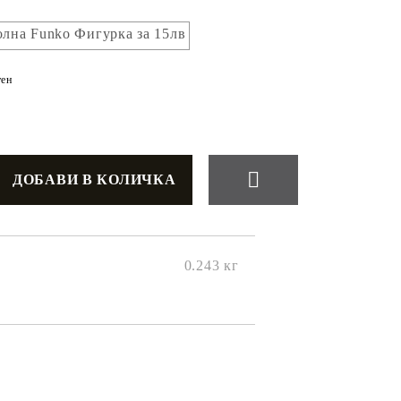
лна Funko Фигурка за 15лв
ен
0.243
кг