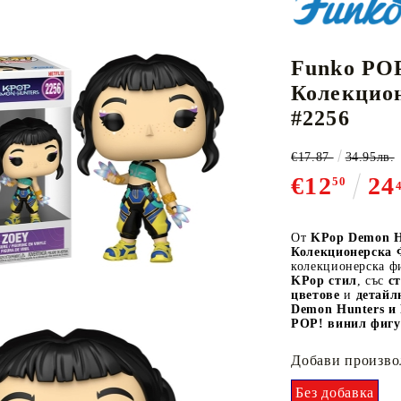
Funko POP
К-ПОП
АКСЕСОАРИ ЗА КАРТОВИ
НАСИПНИ 
Д
Колекцион
CE CARD GAME
ИГРИ
LORCANA
#2256
€17.87
34.95лв.
€12
24
50
Кутии за съхранение
От
KPop
Demon H
Колекционерска 
Протектори за карти
колекционерска ф
Подложки/Матове
KPop стил
, със
с
цветове
и
детайл
Класьори за карти
Demon Hunters и
POP! винил фигу
Добави произво
Без добавка