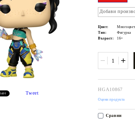
Добави произво
Цвят:
Многоцвет
Тип:
Фигурка
Възраст:
16+
HGA10867
Tweet
hare
Моят профил
Оцени продукта
Вход
Регистрация
Сравни
USD
EUR
BGN
RON