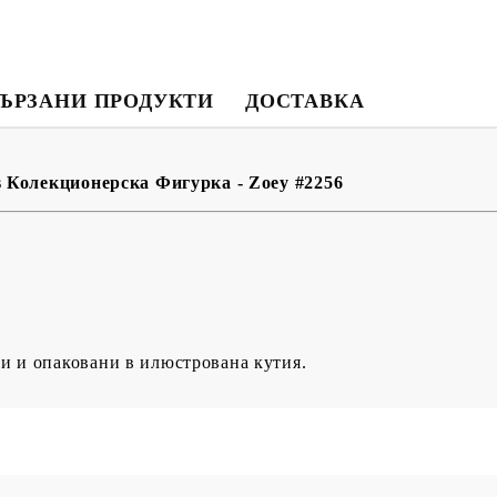
BG
EN
RO
ЪРЗАНИ ПРОДУКТИ
ДОСТАВКА
 Колекционерска Фигурка - Zoey #2256
и и опаковани в илюстрована кутия.