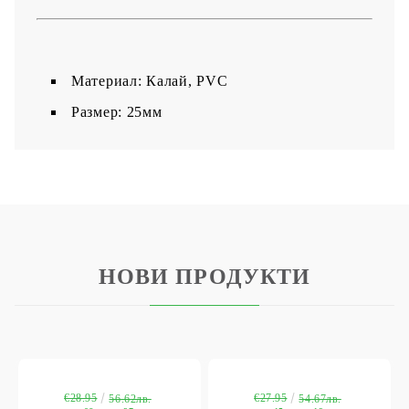
Материал: Калай, PVC
​Размер: 25мм
НОВИ ПРОДУКТИ
€28.95
€27.95
56.62лв.
54.67лв.