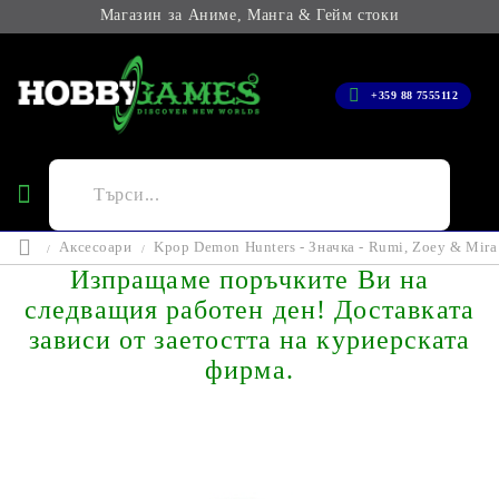
Магазин за Аниме, Манга & Гейм стоки
+359 88 7555112
Аксесоари
Kpop Demon Hunters - Значка - Rumi, Zoey & Mira
Изпращаме поръчките Ви на
следващия работен ден! Доставката
зависи от заетостта на куриерската
фирма.