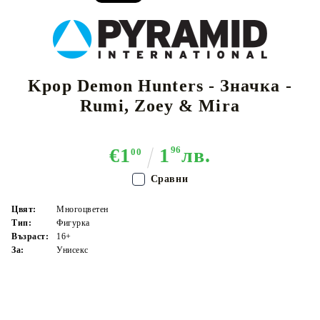
Kpop Demon Hunters - Значка -
Rumi, Zoey & Mira
€1
1
96
лв.
00
Сравни
Цвят:
Многоцветен
Тип:
Фигурка
Възраст:
16+
За:
Унисекс