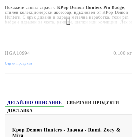
Покажете своята страст с
KPop Demon Hunters Pin Badge
,
стилен колекционерски аксесоар, вдъхновен от KPop Demon
Hunters. С ярък дизайн и здрава метална изработка, този pin
badge е идеален за якета, раници, шапки или колекции. Лек и
издръжлив, той е перфектен избор за фенове на K-pop и поп
културата.
Дизайн, вдъхновен от KPop Demon Hunters
Висококачествен метален pin badge
Ярки цветове и детайлна изработка
HGA10994
0.100
кг
Сигурно закопчаване
Подходящ за якета, чанти и колекции
Оцени продукта
ДЕТАЙЛНО ОПИСАНИЕ
СВЪРЗАНИ ПРОДУКТИ
ДОСТАВКА
Kpop Demon Hunters - Значка - Rumi, Zoey &
Mira