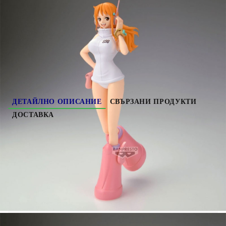
HGA11221
0.360
кг
Оцени продукта
ДЕТАЙЛНО ОПИСАНИЕ
СВЪРЗАНИ ПРОДУКТИ
ДОСТАВКА
One Piece Glitter & Glamours Колекционерска
Фигурка - Nami
​Материал: PVC/ABS;
Височина: 23см;