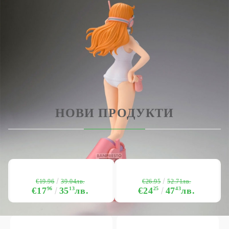
Всички фигурки са запечатани и
опаковани в илюстрована кутия.
НОВИ ПРОДУКТИ
€19.96
€26.95
39.04лв.
52.71лв.
€17
96
35
13
лв.
€24
25
47
43
лв.