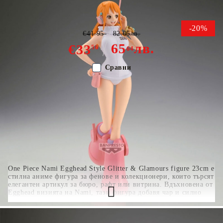
Колекционерска Фигурка - Nami
-20%
€41.95
82.05лв.
65
лв.
€33
56
64
Сравни
Цвят:
Многоцветен
Тип:
Фигурка
Възраст:
16+
One Piece Nami Egghead Style Glitter & Glamours figure 23cm е
стилна аниме фигура за фенове и колекционери, които търсят
елегантен артикул за бюро, рафт или витрина. Вдъхновена от
Egghead визията на Nami, тази фигура добавя чар и силно
присъствие към всяка One Piece колекция.
Детайлен figure
дизайн
23cm размер за витрина и рафт
чудесна за бюро и
колекция
перфектен избор за колекционери и подарък
.