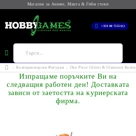
Магазин за Аниме, Манга & Гейм стоки
+359 88 7555112
Колекционерски Фигурки
One Piece Glitter & Glamours Коле
Изпращаме поръчките Ви на
следващия работен ден! Доставката
зависи от заетостта на куриерската
фирма.