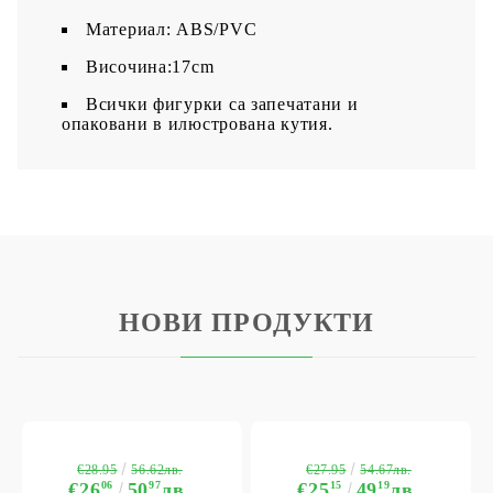
Материал: ABS/PVC
Височина:17cm
Всички фигурки са запечатани и
опаковани в илюстрована кутия.
НОВИ ПРОДУКТИ
€28.95
€27.95
56.62лв.
54.67лв.
€26
06
50
97
лв.
€25
15
49
19
лв.