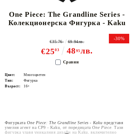
One Piece: The Grandline Series -
Колекционерска Фигурка - Kaku
-30%
€35.76
69.94лв.
48
лв.
€25
03
95
Сравни
Цвят:
Многоцветен
Тип:
Фигурка
Възраст:
16+
Фигурката
One Piece: The Grandline Series - Kaku
представя
умелия агент на CP9 - Kaku, от поредицата
One Piece
. Тази
фигурка улавя уникалния дизайн на Kaku, включително