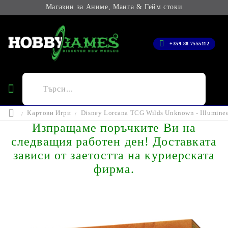
Магазин за Аниме, Манга & Гейм стоки
+359 88 7555112
Картови Игри
Disney Lorcana TCG Wilds Unknown - Illuminee
Изпращаме поръчките Ви на
следващия работен ден! Доставката
зависи от заетостта на куриерската
фирма.