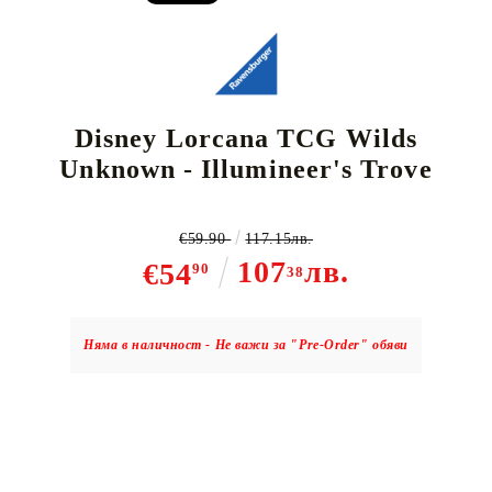
Disney Lorcana TCG Wilds
Unknown - Illumineer's Trove
€59.90
117.15лв.
107
лв.
€54
90
38
Няма в наличност - Не важи за "Pre-Order" обяви