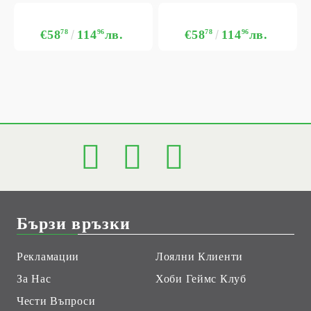
€58
78
114
96
лв.
€58
78
114
96
лв.
Бързи връзки
Рекламации
Лоялни Клиенти
За Нас
Хоби Геймс Клуб
Чести Въпроси