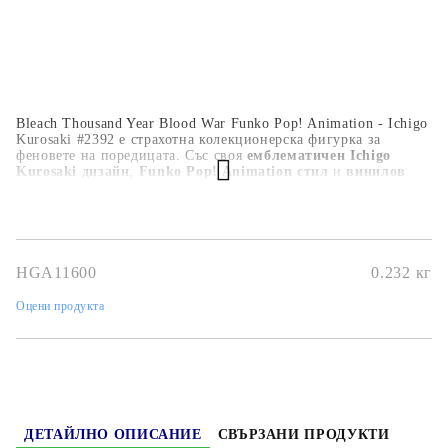
Bleach Thousand Year Blood War Funko Pop! Animation - Ichigo
Kurosaki #2392 е страхотна колекционерска фигурка за
феновете на поредицата. Със своя
емблематичен Ichigo
Kurosaki дизайн
,
Funko Pop! Animation стил
и
винилов
формат, подходящ за излагане
, тя е идеална за рафт, бюро,
аниме колекция или подарък.
HGA11600
0.232
кг
Оцени продукта
ДЕТАЙЛНО ОПИСАНИЕ
СВЪРЗАНИ ПРОДУКТИ