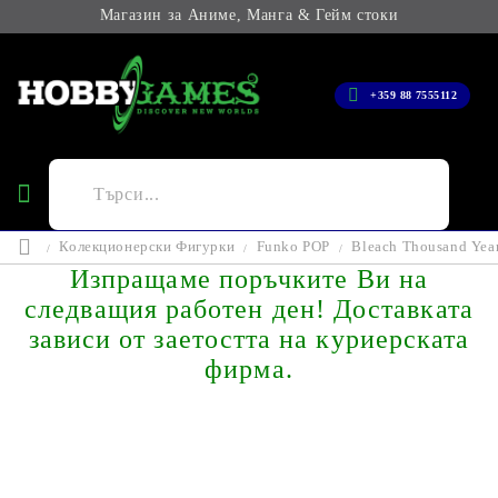
Магазин за Аниме, Манга & Гейм стоки
+359 88 7555112
Колекционерски Фигурки
Funko POP
Bleach Thousand Yea
Изпращаме поръчките Ви на
следващия работен ден! Доставката
зависи от заетостта на куриерската
фирма.