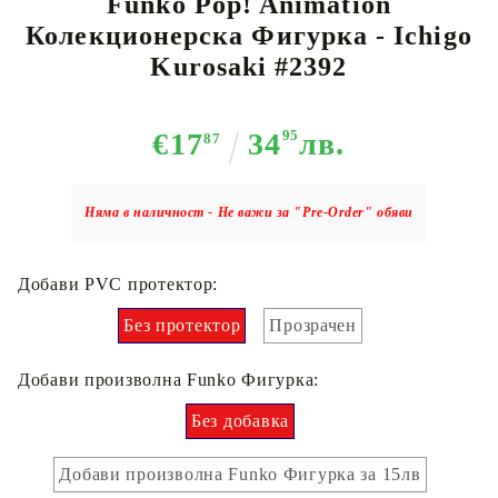
Funko Pop! Animation
Колекционерска Фигурка - Ichigo
Kurosaki #2392
€17
34
95
лв.
87
Няма в наличност - Не важи за "Pre-Order" обяви
Добави PVC протектор:
Без протектор
Прозрачен
Добави произволна Funko Фигурка:
Без добавка
Добави произволна Funko Фигурка за 15лв