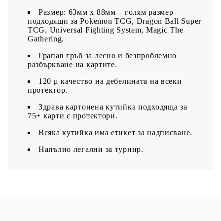
Размер: 63мм х 88мм – голям размер
подходящи за Pokemon TCG, Dragon Ball Super
TCG, Universal Fighting System, Magic The
Gathering.
Грапав гръб за лесно и безпроблемно
разбъркване на картите.
120 μ качество на дебелината на всеки
протектор.
З
драва картонена кутийка подходяща за
75+ карти с протектори.
Всяка кутийка има етикет за надписване.​
Напълно легални за турнир.