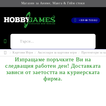
Магазин за Аниме, Манга & Гейм стоки
+359 88 7555112
Картови Игри
Аксесоари за картови игри
Протектори за к
Изпращаме поръчките Ви на
следващия работен ден! Доставката
зависи от заетостта на куриерската
фирма.