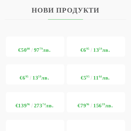
НОВИ ПРОДУКТИ
€50
00
97
79
лв.
€6
95
13
59
лв.
€6
95
13
59
лв.
€5
95
11
64
лв.
€139
96
273
74
лв.
€79
96
156
39
лв.