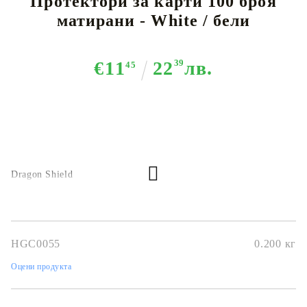
Протектори за карти 100 броя
матирани - White / бели
€11
22
39
лв.
45
Dragon Shield
HGC0055
0.200
кг
Оцени продукта