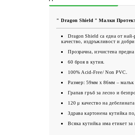
" Dragon Shield " Малки Протект
​Dragon Shield са една от на
качество, издръжливост и добри 
Прозрачна, изчистена предна
60 броя в кутия.
100% Acid-Free/ Non PVC.
Размер: 59мм х 86мм – малък 
Грапав гръб за лесно и безпр
120 μ качество на дебелината
Здрава картонена кутийка по
Всяка кутийка има етикет за 