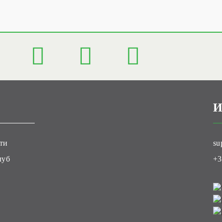
И
ти
su
луб
+3