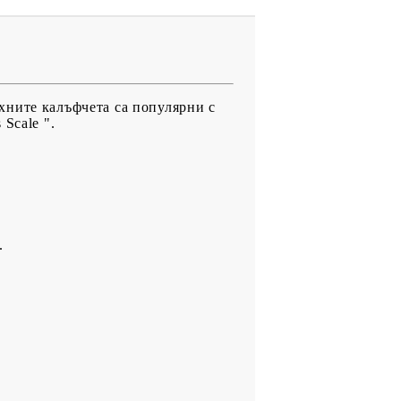
ехните калъфчета са популярни с
Scale ".
.