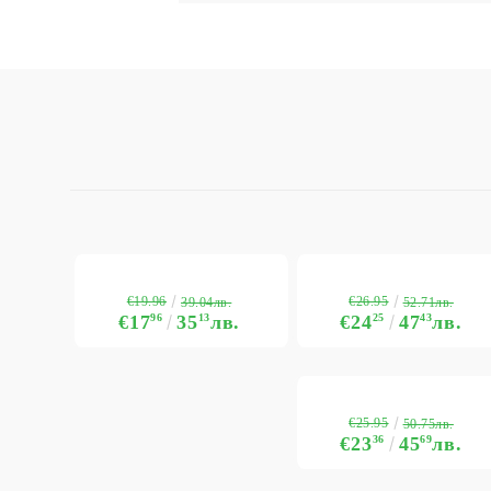
€19.96
€26.95
39.04лв.
52.71лв.
€17
96
35
13
лв.
€24
25
47
43
лв.
€25.95
50.75лв.
€23
36
45
69
лв.