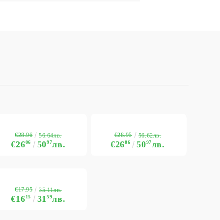
€28.96
€28.95
56.64лв.
56.62лв.
€26
06
50
97
лв.
€26
06
50
97
лв.
€17.95
35.11лв.
€16
15
31
59
лв.