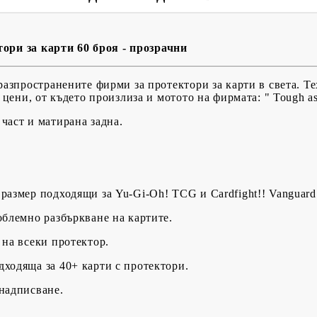
USD
EUR
BGN
RON
ори за карти 60 броя - прозрачни
BG
EN
RO
й-разпространените фирми за протектори за карти в света. Т
цени, от където произлиза и мотото на фирмата: " Tough as 
 част и матирана задна.
размер подходящи за Yu-Gi-Oh! TCG и Cardfight!! Vanguard
облемно разбъркване на картите.
 на всеки протектор.
дходяща за 40+ карти с протектори.
надписване.​