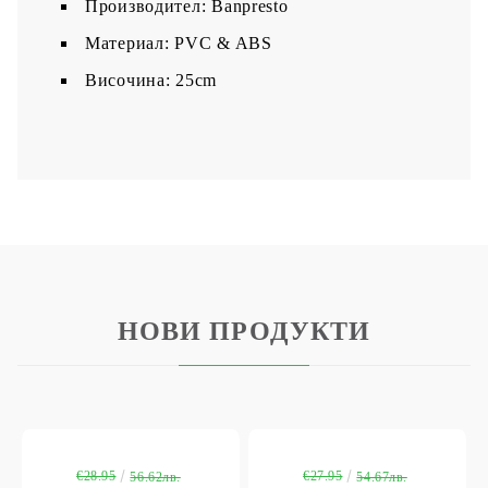
Производител: Banpresto
Maтериал: PVC & ABS
Височина: 25cm
НОВИ ПРОДУКТИ
€28.95
€27.95
56.62лв.
54.67лв.