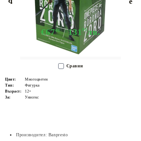
Фигурка - 20th History Masterlise
Ronoroa Zoro
€67
131
94
лв.
46
Няма в наличност - Не важи за "Pre-Order" обяви
Сравни
Цвят:
Многоцветен
Тип:
Фигурка
Възраст:
12+
За:
Унисекс
Производител: Banpresto