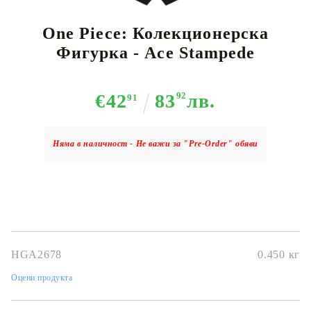
One Piece: Колекционерска
Фигурка - Ace Stampede
€42
83
92
лв.
91
Няма в наличност - Не важи за "Pre-Order" обяви
HGA2678
0.450
кг
Оцени продукта