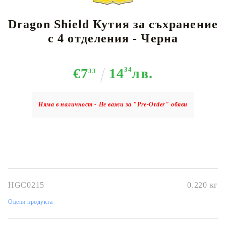
Dragon Shield Кутия за съхранение
с 4 отделения - Черна
€7
14
34
лв.
33
Няма в наличност - Не важи за "Pre-Order" обяви
HGC0215
0.220
кг
Оцени продукта