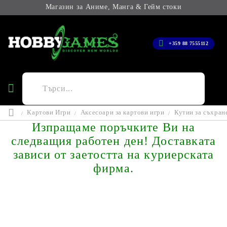
Магазин за Аниме, Манга & Гейм стоки
+359 88 7555112
Картови Игри
Аксесоари за картови игри
Кутии за съхран
Изпращаме поръчките Ви на
следващия работен ден! Доставката
зависи от заетостта на куриерската
фирма.