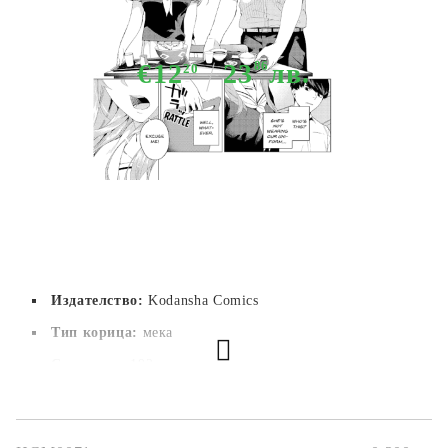
Quintuplets 1
€12
23
86
лв.
20
Няма в наличност - Не важи за "Pre-Order" обяви
Издателство:
Kodansha Comics
Тип корица:
 мека
Страници:
 192
Автор:
Negi Haruba
Размер:
12,7 x 19 cm