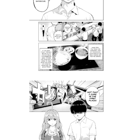
Tweet
Share
Манга: The Quintessential