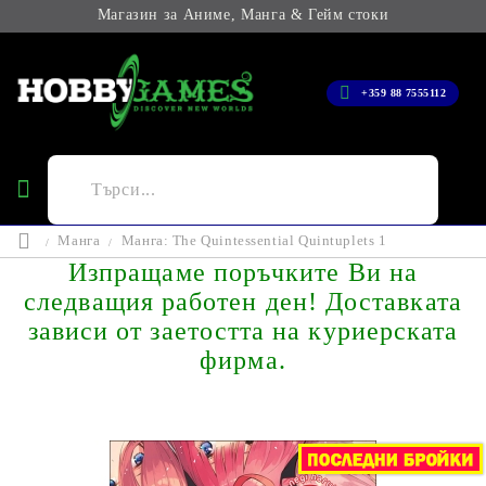
Магазин за Аниме, Манга & Гейм стоки
+359 88 7555112
Манга
Манга: The Quintessential Quintuplets 1
Изпращаме поръчките Ви на
следващия работен ден! Доставката
зависи от заетостта на куриерската
фирма.