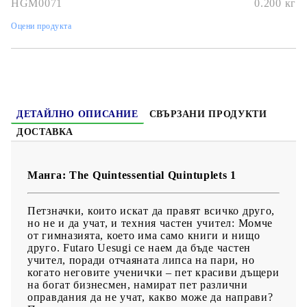
HGM0071
0.200
кг
Дата на издаване:
31/12/2018
Оцени продукта
Жанр:
Comedy, Romance, School, Shounen, Harem
Език:
Английски
Възраст:
16+
ДЕТАЙЛНО ОПИСАНИЕ
СВЪРЗАНИ ПРОДУКТИ
ДОСТАВКА
Манга: The Quintessential Quintuplets 1
Петзначки, които искат да правят всичко друго,
но не и да учат, и техния частен учител: Момче
от гимназията, което има само книги и нищо
друго. Futaro Uesugi се наем да бъде частен
учител, поради отчаяната липса на пари, но
когато неговите ученички – пет красиви дъщери
на богат бизнесмен, намират пет различни
оправдания да не учат, какво може да направи?