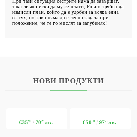
При тази ситуация сестрите няма да завършат,
така че ако иска да му се плати, Futaro трябва да
измисли план, който да е удобен за всяка една
от тях, но това няма да е лесна задача при
положение, че те го мислят за загубеняк!
НОВИ ПРОДУКТИ
€35
90
70
21
лв.
€50
00
97
79
лв.