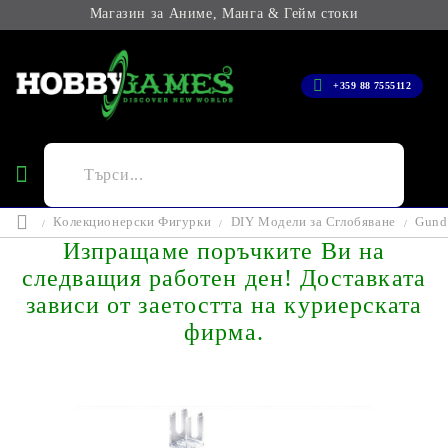
Магазин за Аниме, Манга & Гейм стоки
+359 88 7555112
Колекционерски Фигурки
DIY Модели за Сглобяване
Gunda
Изпращаме поръчките Ви на
следващия работен ден! Доставката
зависи от заетостта на куриерската
фирма.