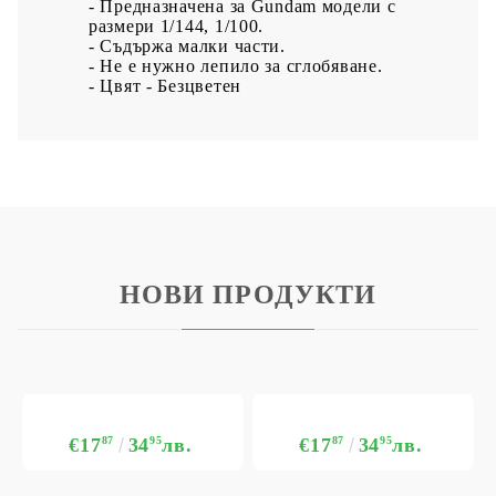
- Предназначена за Gundam модели с
размери 1/144, 1/100.
- Съдържа малки части.
- Не е нужно лепило за сглобяване.
- Цвят - Безцветен
НОВИ ПРОДУКТИ
€17
87
34
95
лв.
€17
87
34
95
лв.