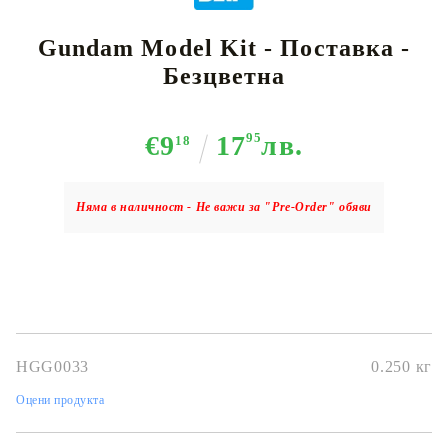
Gundam Model Kit - Поставка -
Безцветна
€9
17
95
лв.
18
Няма в наличност - Не важи за "Pre-Order" обяви
HGG0033
0.250
кг
Оцени продукта