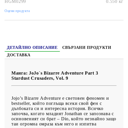
HGM0299
0.550
кг
Дата на издаване:
6/11/2018
Оцени продукта
Жанр:
Action, Adventure, Shounen, Supernatural
Език:
Английски
Възраст:
16+
ДЕТАЙЛНО ОПИСАНИЕ
СВЪРЗАНИ ПРОДУКТИ
ДОСТАВКА
Манга: JoJo`s Bizarre Adventure Part 3
Stardust Crusaders, Vol. 9
Jojo’s Bizarre Adventure е световен феномен и
bestseller, който поглъща всеки свой фен с
дълбоката си и интересна история. Всичко
започва, когато младият Jonathan се запознава с
осиновеният си брат – Dio, който незнайно защо
таи огромна омраза към него и изпитва