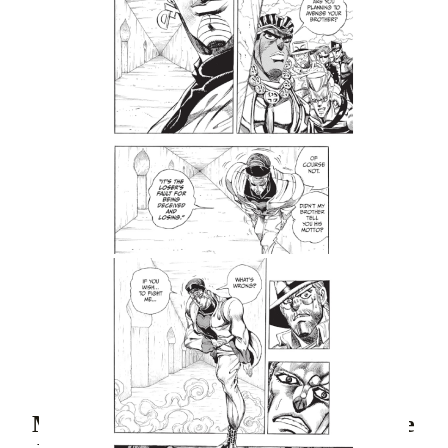
Tweet
Share
Манга: JoJo`s Bizarre Adventure