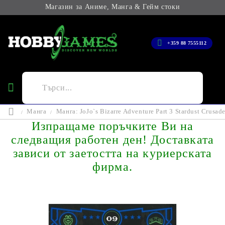
Магазин за Аниме, Манга & Гейм стоки
+359 88 7555112
Манга
Манга: JoJo`s Bizarre Adventure Part 3 Stardust Crusader
Изпращаме поръчките Ви на
следващия работен ден! Доставката
зависи от заетостта на куриерската
фирма.