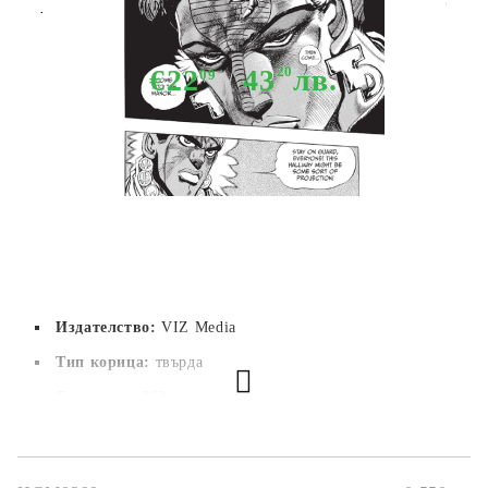
Part 3 Stardust Crusaders, Vol. 9
€22
43
20
лв.
09
Няма в наличност - Не важи за "Pre-Order" обяви
Издателство:
VIZ Media
Тип корица:
 твърда
Страници:
 392
Автор:
Hirohiko Araki
Размер:
14.6 x 21 cm