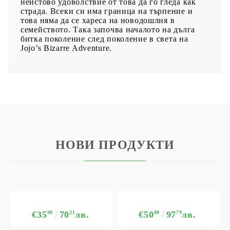
неистово удоволствие от това да го гледа как
страда. Всеки си има граница на търпение и
това няма да се хареса на новодошлия в
семейството. Така започва началото на дълга
битка поколение след поколение в света на
Jojo’s Bizarre Adventure.
НОВИ ПРОДУКТИ
€35
90
70
21
лв.
€50
00
97
79
лв.