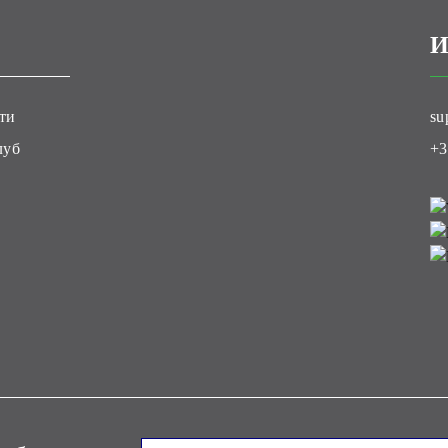
И
ти
su
луб
+3