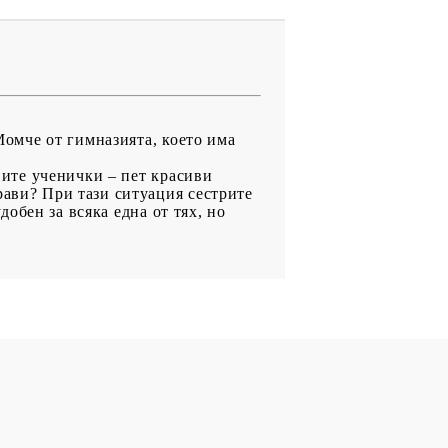
 Момче от гимназията, което има
овите ученички – пет красиви
рави? При тази ситуация сестрите
добен за всяка една от тях, но