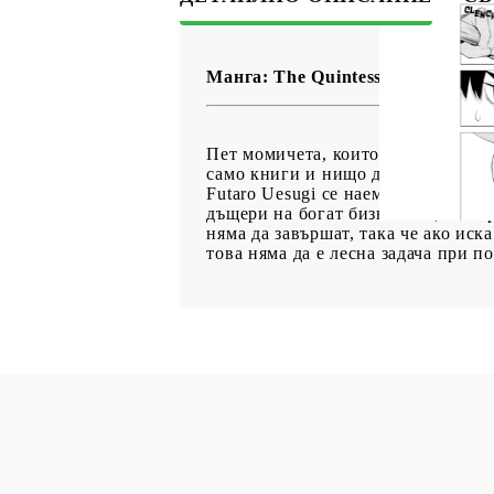
Манга: The Quintessential Quintup
Пет момичета, които искат да прав
само книги и нищо друго.
Futaro Uesugi се наем да бъде час
дъщери на богат бизнесмен, намир
няма да завършат, така че ако иска
това няма да е лесна задача при п