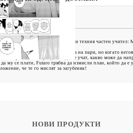
BG
EN
RO
lets 6
ят всичко друго, но не и да учат, и техния частен учител:
тен учител, поради отчаяната липса на пари, но когато нег
ат пет различни оправдания да не учат, какво може да нап
 да му се плати, Futaro трябва да измисли план, който да е у
оложение, че те го мислят за загубеняк!
НОВИ ПРОДУКТИ