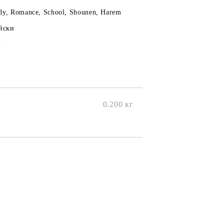
y, Romance, School, Shounen, Harem
йски
+
0.200
кг