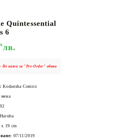
 Quintessential
КАРТИ
РУГИ
GUNDAM CARD GAME
s 6
RIFTBOUND: LEAGUE OF LEGENDS
TCG
86
лв.
- Не важи за "Pre-Order" обяви
о:
Kodansha Comics
 мека
192
 Haruba
 x 19 cm
аване:
07/11/2019