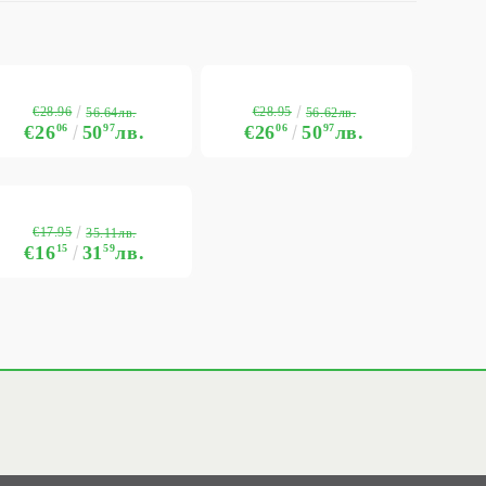
€28.96
€28.95
56.64лв.
56.62лв.
€26
06
50
97
лв.
€26
06
50
97
лв.
€17.95
35.11лв.
€16
15
31
59
лв.