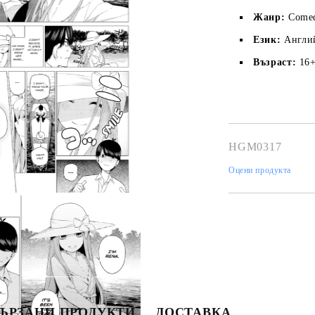
Жанр:
Comed
Език:
Англи
Възраст:
16
HGM0317
Оцени продукта
Моят профил
Tweet
hare
Вход
Регистрация
USD
EUR
BGN
RON
ЪРЗАНИ ПРОДУКТИ
ДОСТАВКА