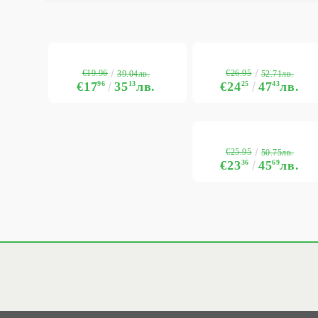
€19.96
€26.95
39.04лв.
52.71лв.
€17
96
35
13
лв.
€24
25
47
43
лв.
€25.95
50.75лв.
€23
36
45
69
лв.