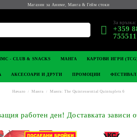
Магазин за Аниме, Манга & Гейм стоки
За връзка:
+359 8
755511
МС - CLUB & SNACKS
МАНГА
КАРТОВИ ИГРИ (TCG
А
АКСЕСОАРИ И ДРУГИ
ПРОМОЦИИ
ФЕСТИВАЛ
Начало
Манга
Манга: The Quintessential Quintuplets 6
М КОЛЕКЦИОНЕРСКИ
OP
КЛЮЧОДЪРЖАТЕЛИ
MAGIC: THE GATHERING
YU-GI-OH! TCG
LIGHT NOVEL
АНИМЕ ФИГУРКИ
LORCANA 
З
щия работен ден! Доставката зависи о
И