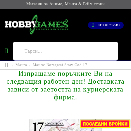
Магазин за Аниме, Манга & Гейм стоки
+359 88 7555112
Манга
Манга: Noragami Stray God 17
Изпращаме поръчките Ви на
следващия работен ден! Доставката
зависи от заетостта на куриерската
фирма.