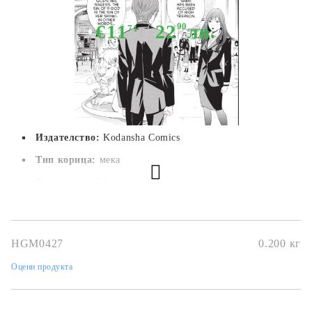
€11
22
90
лв.
71
Издателство:
Kodansha Comics
Тип корица:
 мека
Страници:
 194
Автор:
Adachitoka
Размер:
12,6 x 19 cm
HGM0427
0.200
кг
Дата на издаване:
27/10/2016
Оцени продукта
Жанр:
Action, Fantasy, Romance, Shounen, Supernatural
Език:
Английски