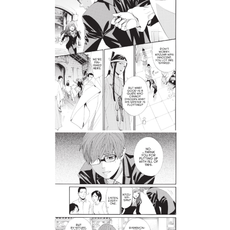
Tweet
Share
Манга: Noragami Stray God 17