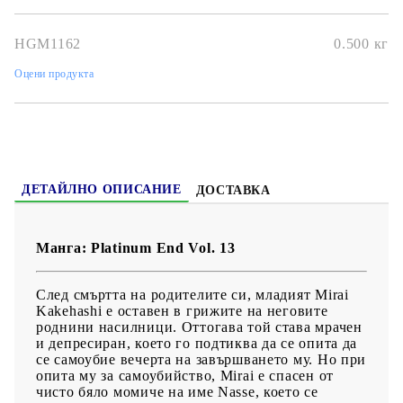
Размер:
12.7 x 19.1 cm
HGM1162
0.500
кг
Дата на издаване:
05/08/2021
Оцени продукта
Жанр:
Drama, Shounen, Supernatural, Psychological
Език:
Английски
Възраст:
16+
ДЕТАЙЛНО ОПИСАНИЕ
ДОСТАВКА
Манга: Platinum End Vol. 13
След смъртта на родителите си, младият Mirai
Kakehashi е оставен в грижите на неговите
роднини насилници. Оттогава той става мрачен
и депресиран, което го подтиква да се опита да
се самоубие вечерта на завършването му. Но при
опита му за самоубийство, Mirai е спасен от
чисто бяло момиче на име Nasse, което се