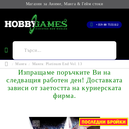
Магазин за Аниме, Манга & Гейм стоки
+359 88 7555112
Манга
Манга: Platinum End Vol. 13
Изпращаме поръчките Ви на
следващия работен ден! Доставката
зависи от заетостта на куриерската
фирма.