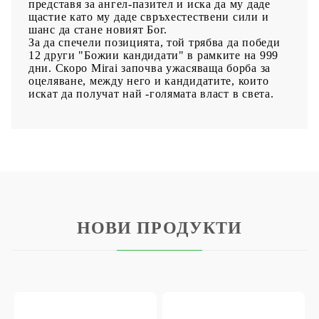
представя за ангел-пазител и иска да му даде
щастие като му даде свръхестествени сили и
шанс да стане новият Бог.
За да спечели позицията, той трябва да победи
12 други "Божии кандидати" в рамките на 999
дни. Скоро Mirai започва ужасяваща борба за
оцеляване, между него и кандидатите, които
искат да получат най -голямата власт в света.
НОВИ ПРОДУКТИ