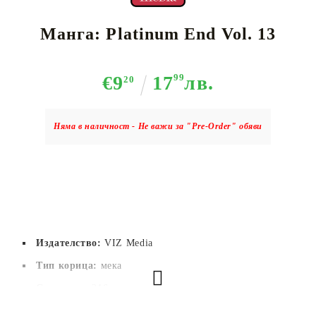
Манга: Platinum End Vol. 13
€9
17
99
лв.
20
Няма в наличност - Не важи за "Pre-Order" обяви
Издателство:
VIZ Media
Тип корица:
 мека
Страници:
216
Автор:
Tsugumi Ohba,Takeshi Obata