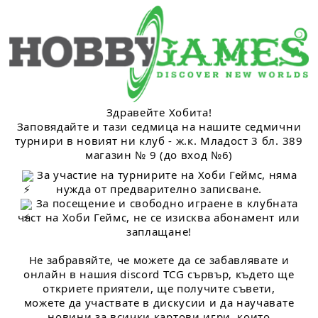
Здравейте Хобита!
Заповядайте и тази седмица на нашите седмични
турнири в новият ни клуб - ж.к. Младост 3 бл. 389
магазин № 9 (до вход №6)
За участие на турнирите на Хоби Геймс, няма
нужда от предварително записване.
За посещение и свободно играене в клубната
част на Хоби Геймс, не се изисква абонамент или
заплащане!
Не забравяйте, че можете да се забавлявате и
онлайн в нашия discord TCG сървър, където ще
откриете приятели, ще получите съвети,
можете да участвате в дискусии и да научавате
новини за всички картови игри, които