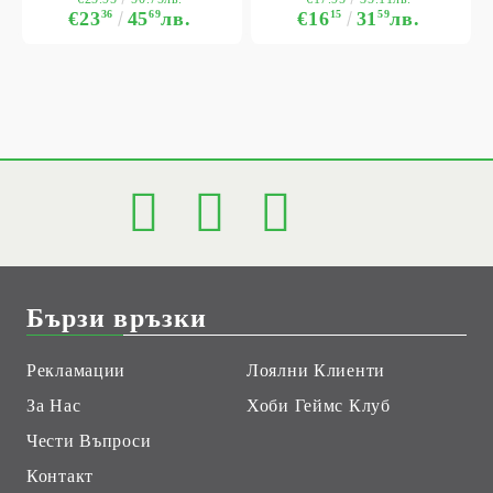
€23
36
45
69
лв.
€16
15
31
59
лв.
Бързи връзки
Рекламации
Лоялни Клиенти
За Нас
Хоби Геймс Клуб
Чести Въпроси
Контакт