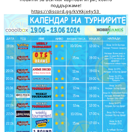
поддържаме!
https://discord.gg/kVKkjx4y53