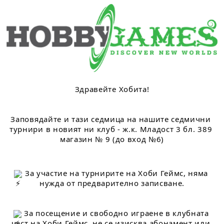
Здравейте Хобита!
Заповядайте и тази седмица на нашите седмични 
турнири в новият ни клуб - ж.к. Младост 3 бл. 389 
магазин № 9 (до вход №6)
 За участие на турнирите на Хоби Геймс, няма 
нужда от предварително записване.
 За посещение и свободно играене в клубната 
част на Хоби Геймс, не се изисква абонамент или 