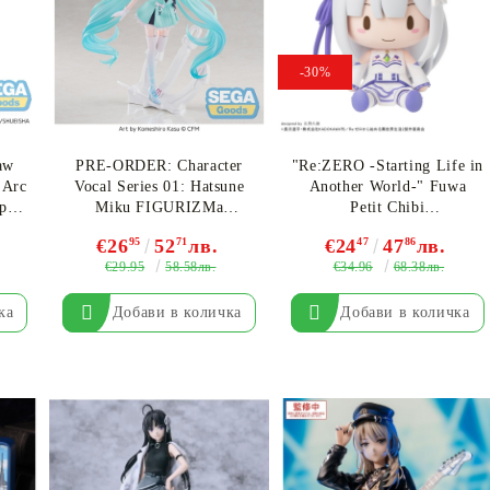
-30%
Моят профил
Вход
Регистрация
aw
PRE-ORDER: Character
"Re:ZERO -Starting Life in
 Arc
Vocal Series 01: Hatsune
Another World-" Fuwa
рка
Miku FIGURIZMa
Petit Chibi
USD
EUR
BGN
RON
Колекционерска Фигурка
Колекционерска Фигурка
€26
95
52
71
лв.
€24
47
47
86
лв.
- Sailor
- Emilia
€29.95
€34.96
58.58лв.
68.38лв.
BG
EN
RO