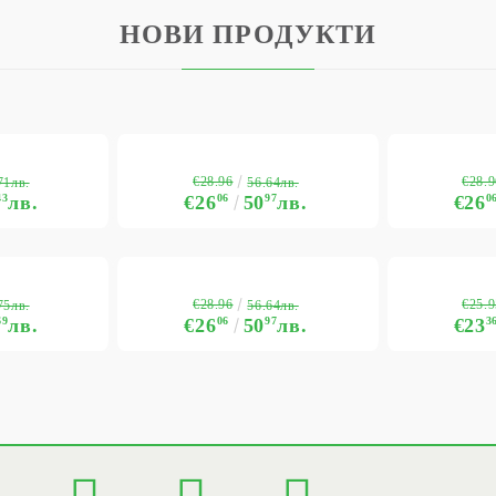
НОВИ ПРОДУКТИ
€28.96
€28.9
71лв.
56.64лв.
43
лв.
€26
06
50
97
лв.
€26
0
€28.96
€25.9
75лв.
56.64лв.
69
лв.
€26
06
50
97
лв.
€23
3