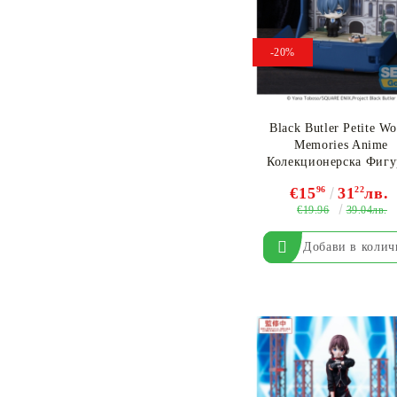
-20%
Black Butler Petite Wo
Memories Anime
Колекционерска Фигу
- "Ciel Phantomhive" 
€15
96
31
22
лв.
€19.96
39.04лв.