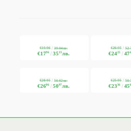
€19.96
€26.95
39.04лв.
52.
€17
96
35
13
лв.
€24
25
47
€28.95
€25.95
56.62лв.
50.
€26
06
50
97
лв.
€23
36
45