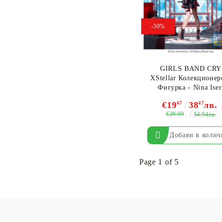
-30%
GIRLS BAND CRY
XStellar Колекционер
Фигурка - Nina Iser
€19
67
38
47
лв.
€28.09
54.94лв.
Page 1 of 5