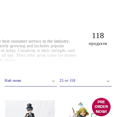
КАРТИ
РУГИ
GUNDAM CARD GAME
RIFTBOUND: LEAGUE OF LEGENDS
118
TCG
 best customer service in the industry.
продукти
tantly growing and includes popular
 of today. Creativity is their strength, and
 all age. They offer great value for money
le prices.