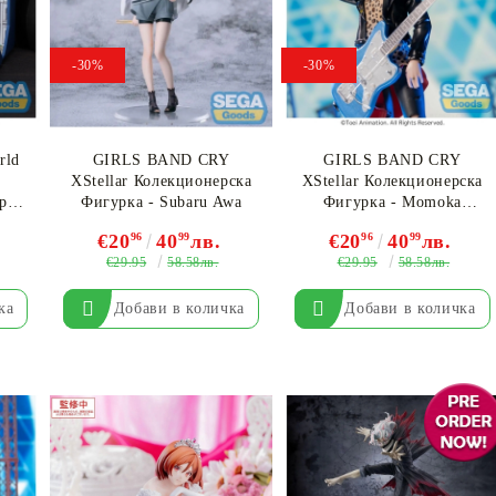
-30%
-30%
rld
GIRLS BAND CRY
GIRLS BAND CRY
XStellar Колекционерска
XStellar Колекционерска
рка
Фигурка - Subaru Awa
Фигурка - Momoka
(EX)
Kawaragi
€20
96
40
99
лв.
€20
96
40
99
лв.
€29.95
€29.95
58.58лв.
58.58лв.