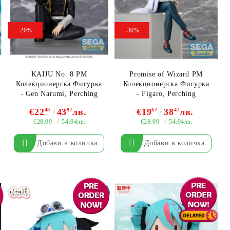
-20%
-30%
KAIJU No. 8 PM
Promise of Wizard PM
Колекционерска Фигурка
Колекционерска Фигурка
- Gen Narumi, Perching
- Figaro, Perching
€22
48
43
97
лв.
€19
67
38
47
лв.
€28.09
€28.09
54.94лв.
54.94лв.