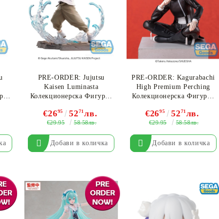
u
PRE-ORDER: Jujutsu
PRE-ORDER: Kagurabachi
Kaisen Luminasta
High Premium Perching
рка
Колекционерска Фигурка
Колекционерска Фигурка
t
- Toge Inumaki Brush-up
- Hiyuki Kagari
€26
95
52
71
лв.
€26
95
52
71
лв.
r.
Ver.
€29.95
€29.95
58.58лв.
58.58лв.