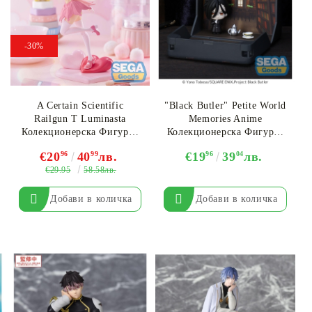
-30%
A Certain Scientific
"Black Butler" Petite World
Railgun T Luminasta
Memories Anime
Колекционерска Фигурка
Колекционерска Фигурка
- Mikoto Misaka Great
- "Sebastian Michaelis"
€20
96
40
99
лв.
€19
96
39
04
лв.
Spirit Maid
(EX)
€29.95
58.58лв.