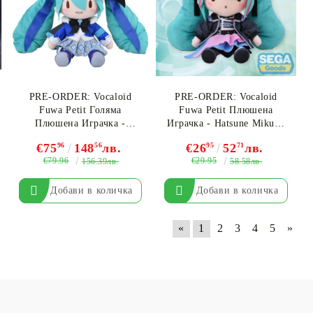
PRE-ORDER: Vocaloid
PRE-ORDER: Vocaloid
Fuwa Petit Голяма
Fuwa Petit Плюшена
Плюшена Играчка -
Играчка - Hatsune Miku, -
Hatsune Miku, MIKU
Punk!-
€75
96
148
56
лв.
€26
95
52
71
лв.
WITH YOU 2025
€79.96
€29.95
156.39лв.
58.58лв.
«
1
2
3
4
5
»