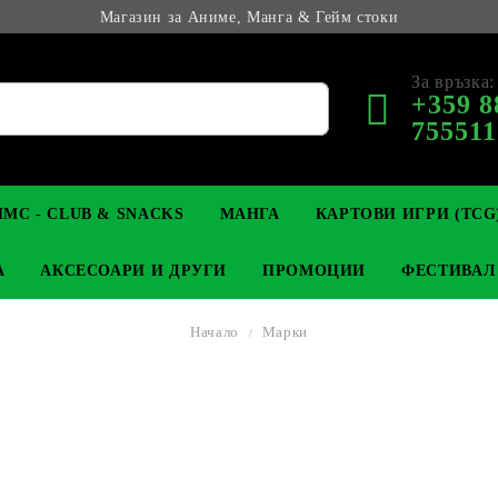
Магазин за Аниме, Манга & Гейм стоки
За връзка:
+359 8
755511
МС - CLUB & SNACKS
МАНГА
КАРТОВИ ИГРИ (TCG
А
АКСЕСОАРИ И ДРУГИ
ПРОМОЦИИ
ФЕСТИВАЛ
Начало
Марки
М КОЛЕКЦИОНЕРСКИ
OP
КЛЮЧОДЪРЖАТЕЛИ
MAGIC: THE GATHERING
YU-GI-OH! TCG
LIGHT NOVEL
АНИМЕ ФИГУРКИ
LORCANA 
З
И