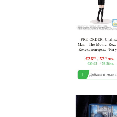
PRE-ORDER: Chains
Man - The Movie: Reze
Колекционерска Фигу
- Reze
€26
95
52
71
лв.
€29.95
58.58лв.