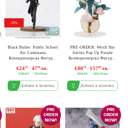
-20%
Black Butler: Public School
PRE-ORDER: Witch Hat
Arc Luminasta
Atelier Pop Up Parade
Колекционерска Фигурка
Колекционерска Фигурка
- Ciel Phantomhive
- Coco L Size
€24
52
47
96
лв.
€80
70
157
84
лв.
€30.65
€84.95
59.95лв.
166.15лв.