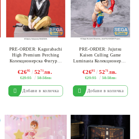
PRE-ORDER: Kagurabachi
PRE-ORDER: Jujutsu
High Premium Perching
Kaisen Culling Game
Колекционерска Фигурка
Luminasta Колекционерска
-Hakuri Sazanami
Фигурка - Fumihiko
€26
95
52
71
лв.
€26
95
52
71
лв.
Takaba
€29.95
€29.95
58.58лв.
58.58лв.