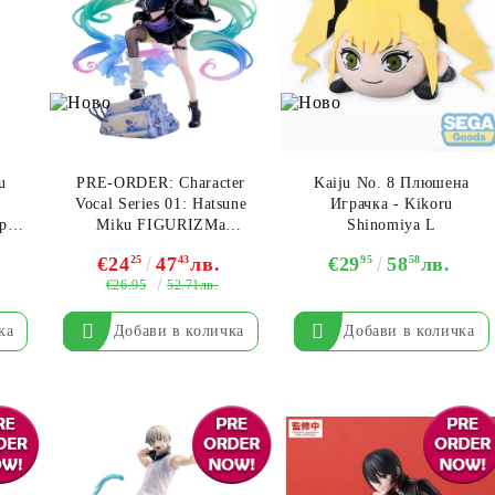
u
PRE-ORDER: Character
Kaiju No. 8 Плюшена
a
Vocal Series 01: Hatsune
Играчка - Kikoru
рка
Miku FIGURIZMa
Shinomiya L
uta
Колекционерска Фигурка
€24
25
47
43
лв.
€29
95
58
58
лв.
- Hatsune Miku Punk!
€26.95
52.71лв.