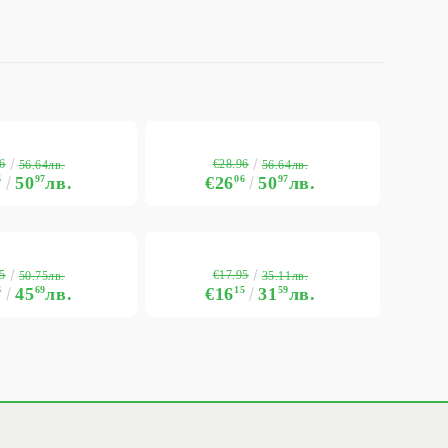
6
€28.96
56.64лв.
56.64лв.
6
50
97
лв.
€26
06
50
97
лв.
5
€17.95
50.75лв.
35.11лв.
6
45
69
лв.
€16
15
31
59
лв.