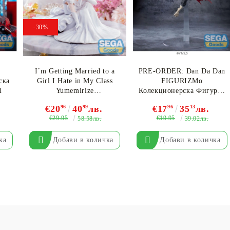
-30%
I´m Getting Married to a
PRE-ORDER: Dan Da Dan
ска
Girl I Hate in My Class
FIGURIZMα
i
Yumemirize
Колекционерска Фигурка
Колекционерска Фигурка
- Okarun, Transformed
€20
96
40
99
лв.
€17
96
35
13
лв.
- Akane Sakuramori
€29.95
€19.95
58.58лв.
39.02лв.