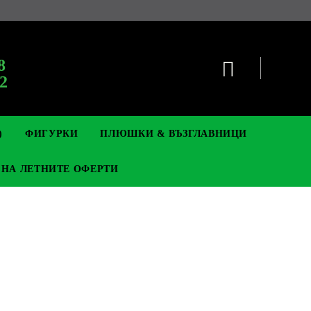
8
2
)
ФИГУРКИ
ПЛЮШКИ & ВЪЗГЛАВНИЦИ
 НА ЛЕТНИТЕ ОФЕРТИ
TCG
НАЧКИ & БРОШКИ
DIGIMON TCG
ФИЛМ И ГЕЙМ ФИГУРКИ
POKEMON TCG