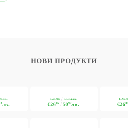
USD
EUR
BGN
RON
BG
EN
RO
НОВИ ПРОДУКТИ
€28.96
€28.9
71лв.
56.64лв.
43
лв.
€26
06
50
97
лв.
€26
0