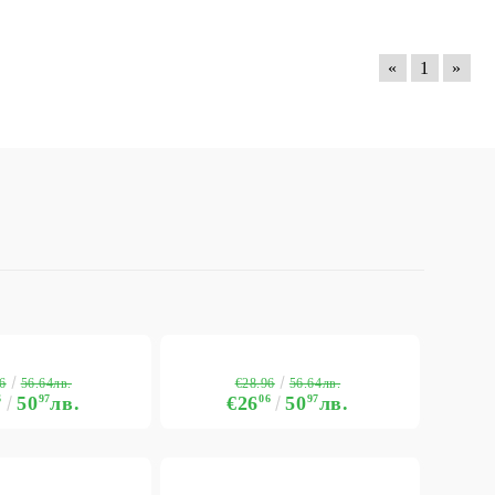
«
1
»
6
€28.96
56.64лв.
56.64лв.
6
50
97
лв.
€26
06
50
97
лв.