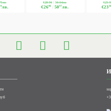
€28.96
€25.9
75лв.
56.64лв.
69
лв.
€26
06
50
97
лв.
€23
3
И
ти
su
луб
+3