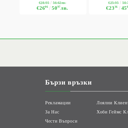
€28.95
€25.95
56.62лв.
50.
€26
06
50
97
лв.
€23
36
45
Бързи връзки
Рекламации
Лоялни Клиен
За Нас
Хоби Геймс К
Чести Въпроси