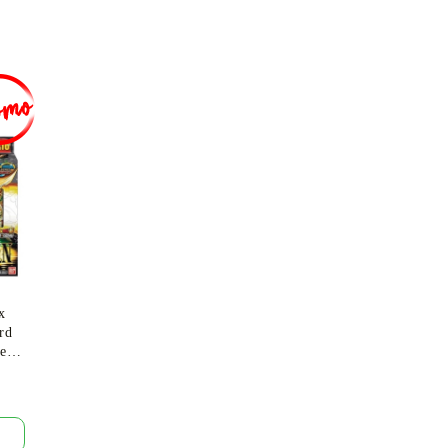
К-ПОП
АКСЕСОАРИ ЗА КАРТОВИ
НАСИПНИ 
Д
CE CARD GAME
ИГРИ
LORCANA
Кутии за съхранение
Протектори за карти
Подложки/Матове
x
rd
Класьори за карти
е -
16
Моят профил
Вход
Регистрация