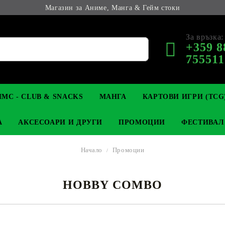
Магазин за Аниме, Манга & Гейм стоки
За връзка:
+359 8
755511
МС - CLUB & SNACKS
МАНГА
КАРТОВИ ИГРИ (TCG
А
АКСЕСОАРИ И ДРУГИ
ПРОМОЦИИ
ФЕСТИВАЛ
Начало
Промоции
HOBBY COMBO
М КОЛЕКЦИОНЕРСКИ
OP
КЛЮЧОДЪРЖАТЕЛИ
MAGIC: THE GATHERING
YU-GI-OH! TCG
LIGHT NOVEL
АНИМЕ ФИГУРКИ
LORCANA 
З
И