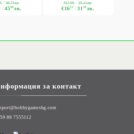
5
€17.95
50.75лв.
35.11лв.
6
45
69
лв.
€16
15
31
59
лв.
нформация за контакт
pport@hobbygamesbg.com
59 88 7555112