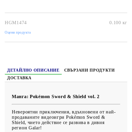
Автор:
Hidenori Kusaka
Размер:
14 x17.8
HGM1474
0.100
кг
Дата на издаване:
14/12/2021
Оцени продукта
Жанр:
Action, Adventure, Kids, Shounen
Език:
Английски
Възраст:
Подходяща за всички възрасти!
ДЕТАЙЛНО ОПИСАНИЕ
СВЪРЗАНИ ПРОДУКТИ
ДОСТАВКА
Манга: Pokémon Sword & Shield vol. 2
Невероятни приключения, вдъхновени от най-
продаваните видеоигри Pokémon Sword &
Shield, чието действие се развива в дивия
регион Galar!