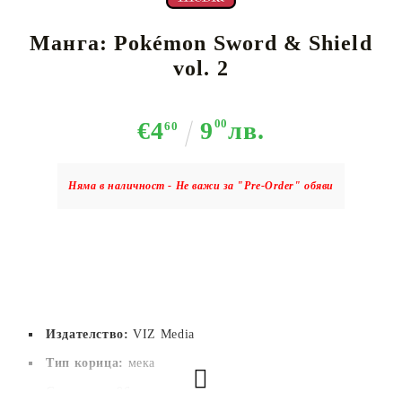
Манга: Pokémon Sword & Shield
vol. 2
€4
9
00
лв.
60
Няма в наличност - Не важи за "Pre-Order" обяви
Издателство:
VIZ Media
Тип корица:
 мека
Страници:
96