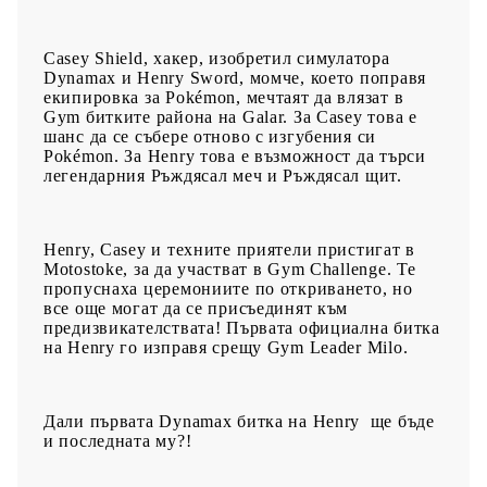
Casey Shield, хакер, изобретил симулатора
Dynamax и Henry Sword, момче, което поправя
екипировка за Pokémon, мечтаят да влязат в
Gym битките района на Galar. За Casey това е
шанс да се събере отново с изгубения си
Pokémon. За Henry това е възможност да търси
легендарния Ръждясал меч и Ръждясал щит.
Henry, Casey и техните приятели пристигат в
Motostoke, за да участват в Gym Challenge. Те
пропуснаха церемониите по откриването, но
все още могат да се присъединят към
предизвикателствата! Първата официална битка
на Henry го изправя срещу Gym Leader Milo.
Дали първата Dynamax битка на Henry ще бъде
и последната му?!