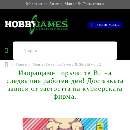
Магазин за Аниме, Манга & Гейм стоки
+359 88 7555112
Манга
Манга: Pokémon Sword & Shield vol. 2
Изпращаме поръчките Ви на
следващия работен ден! Доставката
зависи от заетостта на куриерската
фирма.