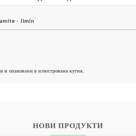
BG
EN
RO
amite - Jimin
и и опаковани в илюстрована кутия.
НОВИ ПРОДУКТИ