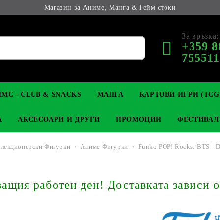
Магазин за Аниме, Манга & Гейм стоки
За връзка:
+359 8
755511
МС - CLUB & SNACKS
МАНГА
КАРТОВИ ИГРИ (TCG
А
АКСЕСОАРИ И ДРУГИ
ПРОМОЦИИ
ФЕСТИВАЛ
лекционерски Фигурки
Аниме Фигурки
Funko POP! Rocks: BTS - D
М КОЛЕКЦИОНЕРСКИ
OP
КЛЮЧОДЪРЖАТЕЛИ
MAGIC: THE GATHERING
YU-GI-OH! TCG
LIGHT NOVEL
АНИМЕ ФИГУРКИ
LORCANA 
З
щия работен ден! Доставката зависи о
И