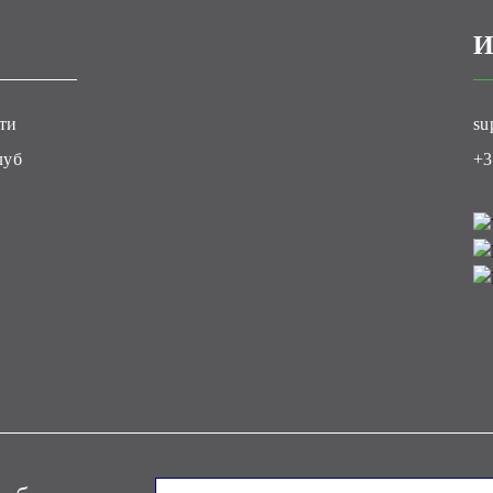
И
ти
su
луб
+3