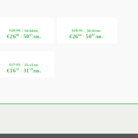
€28.96
€28.95
56.64лв.
56.62лв.
€26
06
50
97
лв.
€26
06
50
97
лв.
€17.95
35.11лв.
€16
15
31
59
лв.