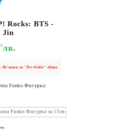
! Rocks: BTS -
КАРТИ
РУГИ
GUNDAM CARD GAME
 Jin
RIFTBOUND: LEAGUE OF LEGENDS
TCG
95
лв.
- Не важи за "Pre-Order" обяви
лна Funko Фигурка:
лна Funko Фигурка за 15лв
ен