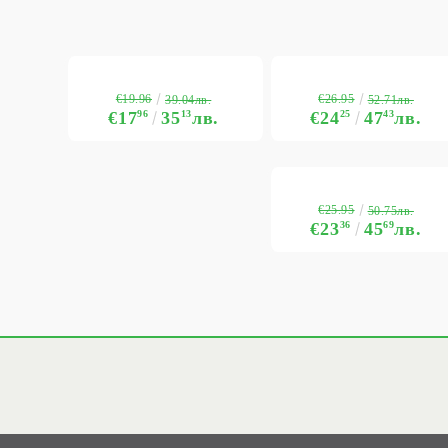
€19.96
€26.95
39.04лв.
52.71лв.
€17
96
35
13
лв.
€24
25
47
43
лв.
€25.95
50.75лв.
€23
36
45
69
лв.