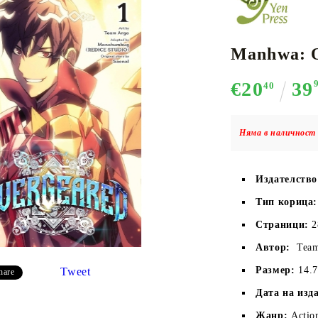
Manhwa: O
К-ПОП
АКСЕСОАРИ ЗА КАРТОВИ
НАСИПНИ 
Д
€20
39
CE CARD GAME
ИГРИ
LORCANA
40
Няма в наличност 
Издателств
Кутии за съхранение
Протектори за карти
Тип корица:
Подложки/Матове
Страници:
 
Класьори за карти
Автор:
Team
Размер:
14.7
Tweet
hare
Дата на изд
Жанр:
Actio