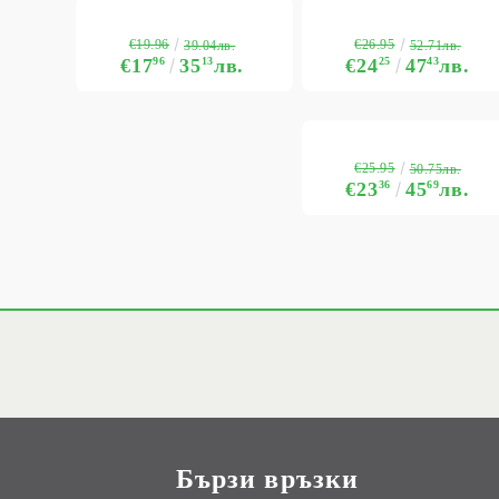
€19.96
€26.95
39.04лв.
52.71лв.
€17
96
35
13
лв.
€24
25
47
43
лв.
€25.95
50.75лв.
€23
36
45
69
лв.
Бързи връзки