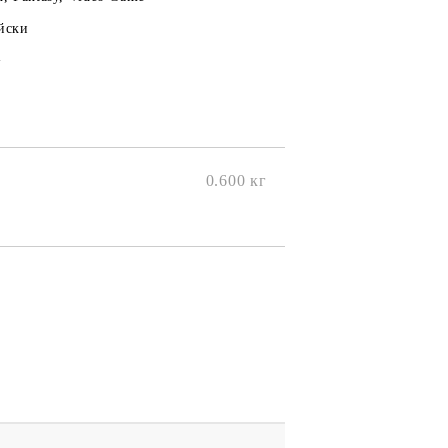
йски
+
0.600
кг