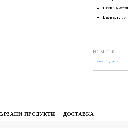
Език:
Англи
Възраст:
13
HGM2150
Оцени продукта
Моят профил
Вход
Регистрация
USD
EUR
BGN
RON
ЪРЗАНИ ПРОДУКТИ
ДОСТАВКА
BG
EN
RO