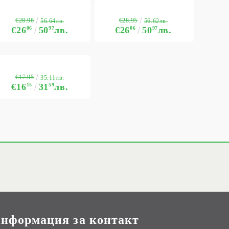
€28.96
€28.95
56.64лв.
56.62лв.
€26
06
50
97
лв.
€26
06
50
97
лв.
€17.95
35.11лв.
€16
15
31
59
лв.
нформация за контакт