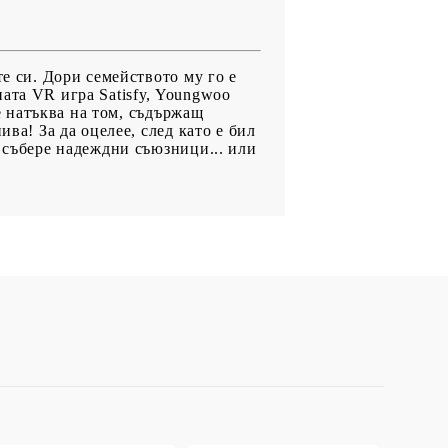
те си. Дори семейството му го е
ата VR игра Satisfy, Youngwoo
се натъква на том, съдържащ
ва! За да оцелее, след като е бил
а събере надеждни съюзници... или