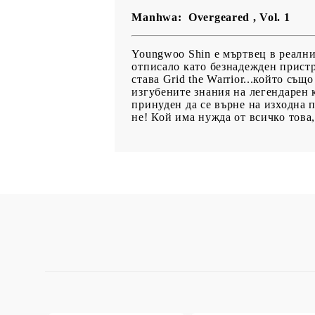
Manhwa: Overgeared , Vol. 1
Youngwoo Shin е мъртвец в реалния
отписало като безнадежден пристр
става Grid the Warrior...който съ
изгубените знания на легендарен к
принуден да се върне на изходна 
не! Кой има нужда от всичко това