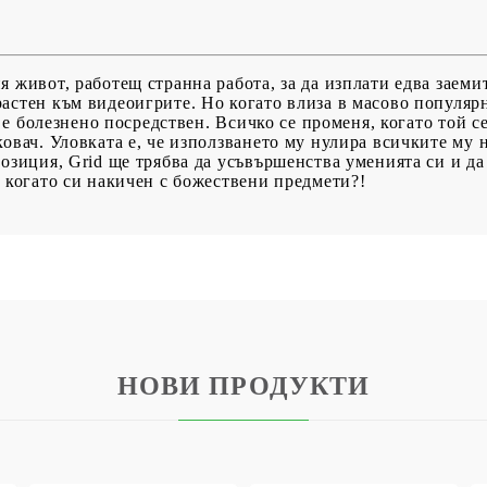
 живот, работещ странна работа, за да изплати едва заеми
астен към видеоигрите. Но когато влиза в масово популярн
що е болезнено посредствен. Всичко се променя, когато той 
овач. Уловката е, че използването му нулира всичките му ни
позиция, Grid ще трябва да усъвършенства уменията си и д
, когато си накичен с божествени предмети?!
НОВИ ПРОДУКТИ