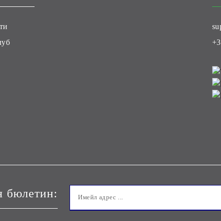
ти
su
луб
+3
я бюлетин: