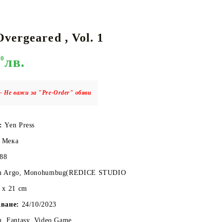
vergeared , Vol. 1
КАРТИ
РУГИ
GUNDAM CARD GAME
90
лв.
RIFTBOUND: LEAGUE OF LEGENDS
TCG
- Не важи за "Pre-Order" обяви
о:
Yen Press
Мека
288
 Argo, Monohumbug(REDICE STUDIO
 x 21 cm
аване:
24/10/2023
n, Fantasy, Video Game