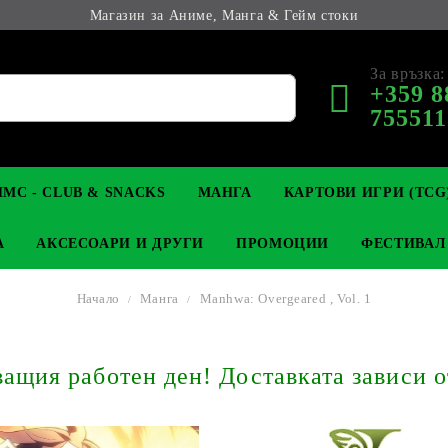
Магазин за Аниме, Манга & Гейм стоки
За връзка:
+359 8
755511
МС - CLUB & SNACKS
МАНГА
КАРТОВИ ИГРИ (TCG
А
АКСЕСОАРИ И ДРУГИ
ПРОМОЦИИ
ФЕСТИВАЛ
Начало
Манга
Manhwa: Overgeared , Vol. 1
М КОЛЕКЦИОНЕРСКИ
OP
КЛЮЧОДЪРЖАТЕЛИ
MAGIC: THE GATHERING
YU-GI-OH! TCG
LIGHT NOVEL
АНИМЕ ФИГУРКИ
LORCANA 
З
щия работен ден! Доставката зависи о
И