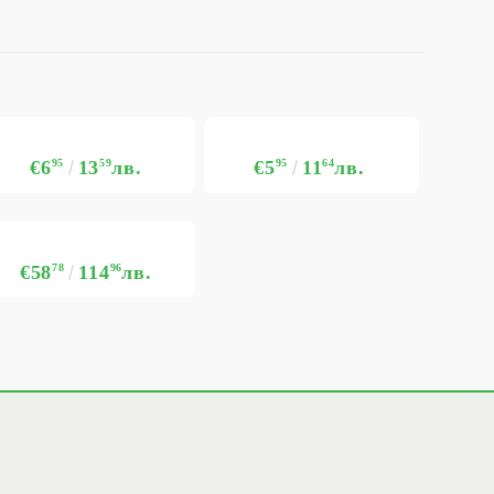
€6
95
13
59
лв.
€5
95
11
64
лв.
€58
78
114
96
лв.