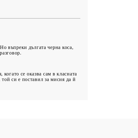
Но въпреки дългата черна коса,
разговор.
, когато се оказва сам в класната
а той си е поставил за мисия да й