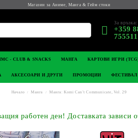
Магазин за Аниме, Манга & Гейм стоки
За връзка:
+359 8
755511
МС - CLUB & SNACKS
МАНГА
КАРТОВИ ИГРИ (TCG
А
АКСЕСОАРИ И ДРУГИ
ПРОМОЦИИ
ФЕСТИВАЛ
Начало
Манга
Манга: Komi Can’t Communicate, Vol. 29
М КОЛЕКЦИОНЕРСКИ
OP
КЛЮЧОДЪРЖАТЕЛИ
MAGIC: THE GATHERING
YU-GI-OH! TCG
LIGHT NOVEL
АНИМЕ ФИГУРКИ
LORCANA 
З
щия работен ден! Доставката зависи о
И