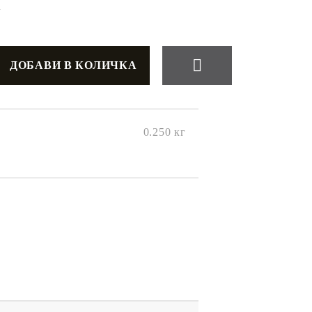
+
0.250
кг