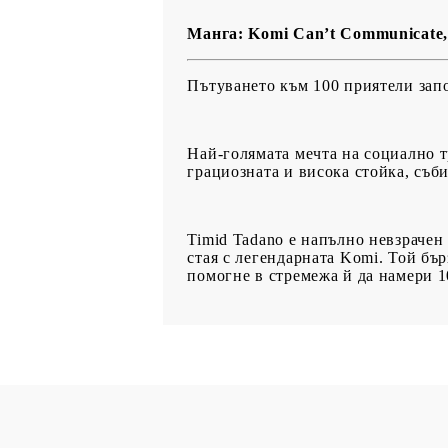
Манга: Komi Can’t Communicate, 
Пътуването към 100 приятели запо
Най-голямата мечта на социално т
грациозната и висока стойка, съби
Timid Tadano e напълно невзрачен 
стая с легендарната Komi. Той бърз
помогне в стремежа й да намери 1