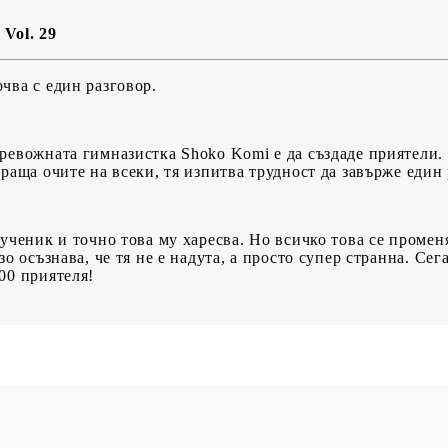
BG
EN
RO
Vol. 29
чва с един разговор.
ревожната гимназистка Shoko Komi е да създаде приятели. 
раща очите на всеки, тя изпитва трудност да завърже един 
ученик и точно това му харесва. Но всичко това се променя
о осъзнава, че тя не е надута, а просто супер странна. Сег
00 приятеля!