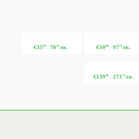
€35
90
70
21
лв.
€50
00
97
79
лв.
€139
96
273
74
лв.