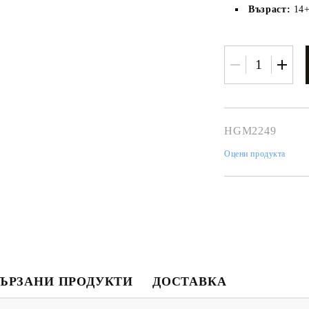
Възраст:
14
HGM2249
Оцени продукта
Моят профил
Вход
Регистрация
USD
EUR
BGN
RON
ЪРЗАНИ ПРОДУКТИ
ДОСТАВКА