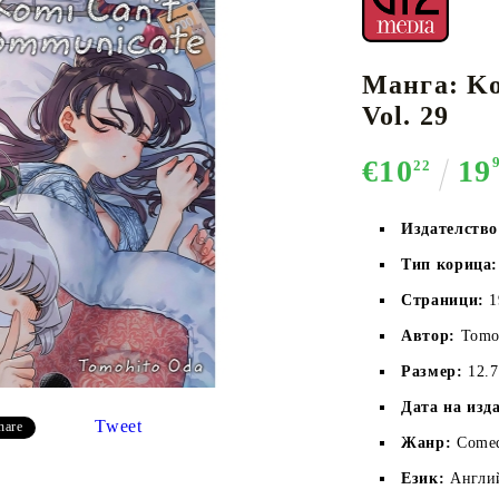
Манга: Ko
К-ПОП
АКСЕСОАРИ ЗА КАРТОВИ
НАСИПНИ 
Д
Vol. 29
CE CARD GAME
ИГРИ
LORCANA
€10
19
22
Издателств
Тип корица:
Кутии за съхранение
Страници:
 
Протектори за карти
Автор:
Tomo
Подложки/Матове
Размер:
12.
Класьори за карти
Дата на изд
Tweet
hare
Жанр:
Comed
Език:
Англи