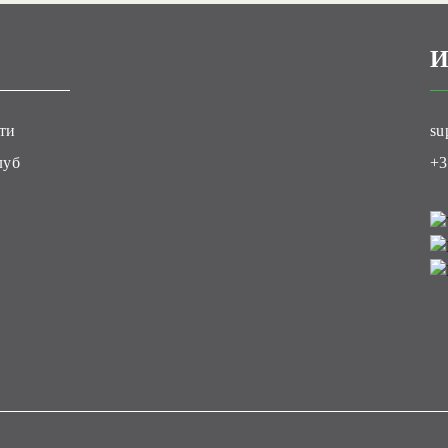
И
ти
su
луб
+3