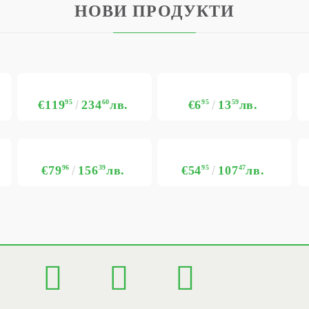
НОВИ ПРОДУКТИ
€119
95
234
60
лв.
€6
95
13
59
лв.
€79
96
156
39
лв.
€54
95
107
47
лв.