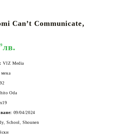
mi Can’t Communicate,
КАРТИ
РУГИ
GUNDAM CARD GAME
RIFTBOUND: LEAGUE OF LEGENDS
TCG
99
лв.
о:
VIZ Media
 мека
192
hito Oda
7x19
аване:
09/04/2024
y, School, Shounen
йски