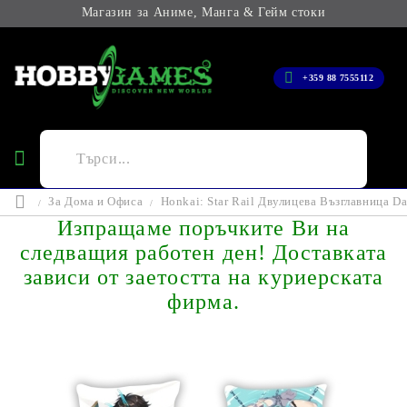
Магазин за Аниме, Манга & Гейм стоки
+359 88 7555112
За Дома и Офиса
Honkai: Star Rail Двулицева Възглавница Da
Изпращаме поръчките Ви на
следващия работен ден! Доставката
зависи от заетостта на куриерската
фирма.