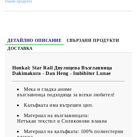
Оцени продукта
ДЕТАЙЛНО ОПИСАНИЕ
СВЪРЗАНИ ПРОДУКТИ
ДОСТАВКА
Honkai: Star Rail Двулицева Възглавница
Dakimakura - Dan Heng - Imbibitor Lunae
Мека и гладка аниме
възглавница подходяща за всеки любител!
Калъфката има вътрешен цип.
Материал на възглавницата:
Нетъкан текстил и Силиконови влакна
Материал на калъфката: 100% полиестерни
влакна