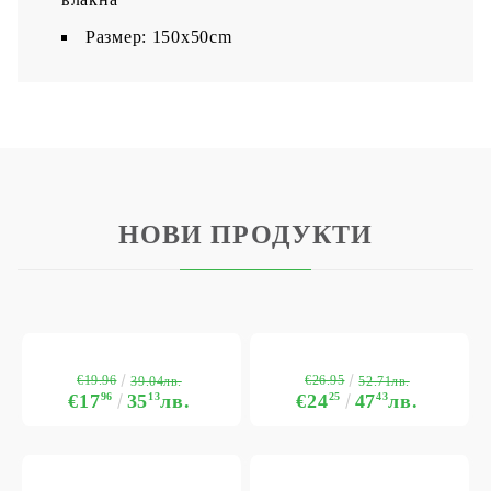
Размер: 150x50cm
НОВИ ПРОДУКТИ
€19.96
€26.95
39.04лв.
52.71лв.
€17
96
35
13
лв.
€24
25
47
43
лв.