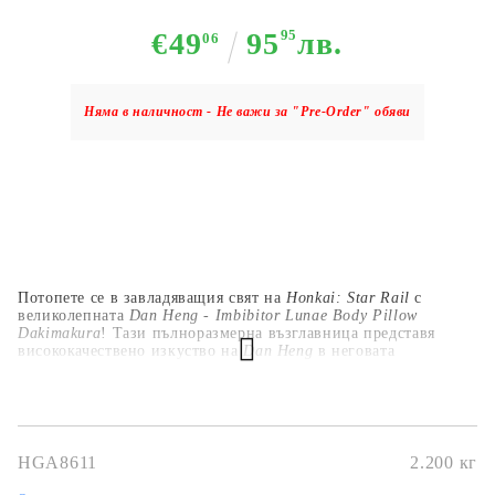
€49
95
95
лв.
06
Няма в наличност - Не важи за "Pre-Order" обяви
Потопете се в завладяващия свят на
Honkai: Star Rail
с
великолепната
Dan Heng - Imbibitor Lunae Body Pillow
Dakimakura
! Тази пълноразмерна възглавница представя
висококачествено изкуство на
Dan Heng
в неговата
величествена форма
Imbibitor Lunae
, показвайки
елегантността, силата и мистиката на героя. Изработена от
меки, премиум материали, тази дакумагура осигурява
перфектна комбинация от комфорт и стил, идеална както за
релаксация, така и за декорация. Независимо дали сте фен на
Honkai: Star Rail
или колекционер на аниме стоки, тази
HGA8611
2.200
кг
възглавница е задължителен елемент към вашата колекция,
внасяйки кралския чар на
Dan Heng
във вашето пространство.