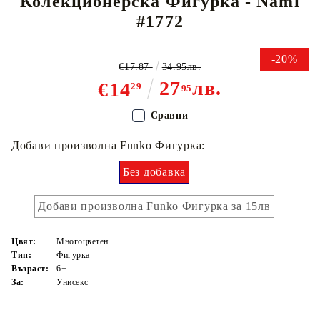
Колекционерска Фигурка - Nami
#1772
-20%
€17.87
34.95лв.
27
лв.
€14
29
95
Сравни
Добави произволна Funko Фигурка:
Без добавка
Добави произволна Funko Фигурка за 15лв
Цвят:
Многоцветен
Тип:
Фигурка
Възраст:
6+
За:
Унисекс