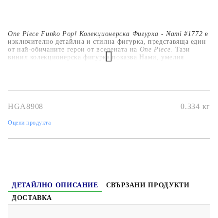
One Piece Funko Pop! Колекционерска Фигурка - Nami #1772
е
изключително детайлна и стилна фигурка, представяща един
от най-обичаните герои от вселената на
One Piece
. Тази
винил колекционерска фигурка показва Нами, умелия
навигатор на пиратите с капели, в нейната иконична рокля с
оранжевата й коса и усмихнатото изражение. С ярки цветове
и елегантен дизайн, тази Funko Pop! фигурка перфектно
улавя авантюристичния дух на Нами. Независимо дали сте
фен от дълго време или новак в сериала, тази фигурка е
основно допълнение към всяка колекция.
HGA8908
0.334
кг
Оцени продукта
ДЕТАЙЛНО ОПИСАНИЕ
СВЪРЗАНИ ПРОДУКТИ
ДОСТАВКА