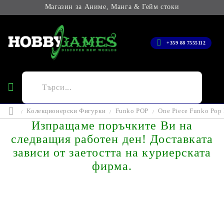
Магазин за Аниме, Манга & Гейм стоки
+359 88 7555112
Колекционерски Фигурки
Funko POP
One Piece Funko Pop
Изпращаме поръчките Ви на
следващия работен ден! Доставката
зависи от заетостта на куриерската
фирма.