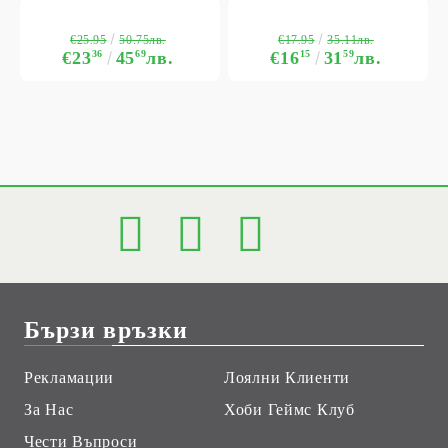
€25.95
€17.95
50.75лв.
35.11лв.
€23
36
45
69
лв.
€16
15
31
59
лв.
Бързи връзки
Рекламации
Лоялни Клиенти
За Нас
Хоби Геймс Клуб
Чести Въпроси