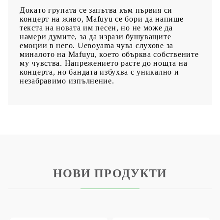
Докато групата се запътва към първия си
концерт на живо, Mafuyu се бори да напише
текста на новата им песен, но не може да
намери думите, за да изрази бушуващите
емоции в него. Uenoyama чува слухове за
миналото на Mafuyu, което обърква собствените
му чувства. Напрежението расте до нощта на
концерта, но бандата избухва с уникално и
незабравимо изпълнение.
НОВИ ПРОДУКТИ