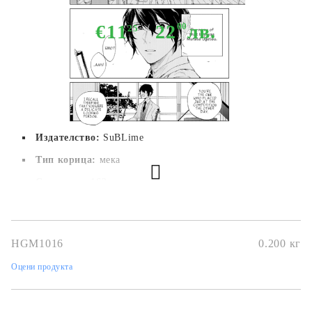
€11
22
00
лв.
25
Издателство:
SuBLime
Тип корица:
 мека
Страници:
 162
Автор:
Natsuki Kizu
Размер:
12.7x18.1
HGM1016
0.200
кг
Дата на издаване:
24/12/2020
Оцени продукта
Жанр:
Drama, Romance, Yaoi
Език:
Английски