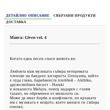
Възраст:
16+
ДЕТАЙЛНО ОПИСАНИЕ
СВЪРЗАНИ ПРОДУКТИ
ДОСТАВКА
Манга: Given vol. 4
Когато една песен спаси живота ви.
Любовта към музиката събира четиримата
членове на бандата: китариста Uenoyama, който
е луда глава, барабаниста плейбой - Akihiko,
дружелюбния басист - Haruki
и вокалиста Mafuyu, певец надарен с голям
талант, нo обременен от миналото си.
Може да имат борби и конфликти, но връзката
им с музиката е нещото, което винаги ги събира
отново.