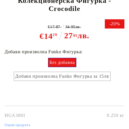
Колекционерска Фигурка -
Crocodile
-20%
€17.87
34.95лв.
27
лв.
€14
29
95
Добави произволна Funko Фигурка:
Без добавка
Добави произволна Funko Фигурка за 15лв
HGA3801
0.250
кг
Оцени продукта