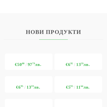
НОВИ ПРОДУКТИ
€50
00
97
79
лв.
€6
95
13
59
лв.
€6
95
13
59
лв.
€5
95
11
64
лв.