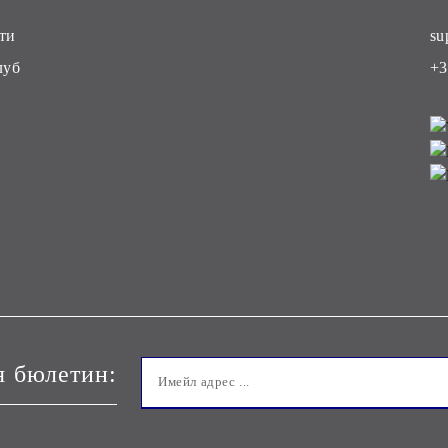
ти
su
луб
+3
я бюлетин: