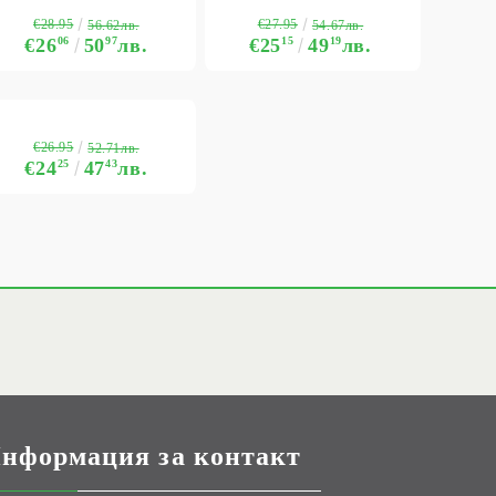
€28.95
€27.95
56.62лв.
54.67лв.
€26
06
50
97
лв.
€25
15
49
19
лв.
€26.95
52.71лв.
€24
25
47
43
лв.
нформация за контакт