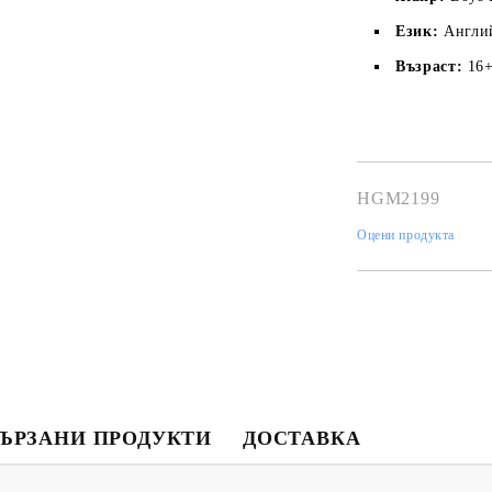
Език:
Англи
Възраст:
16
HGM2199
Оцени продукта
Моят профил
Вход
Регистрация
USD
EUR
BGN
RON
ЪРЗАНИ ПРОДУКТИ
ДОСТАВКА
BG
EN
RO