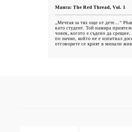
Манга: The Red Thread, Vol. 1
„Мечтая за тях още от дете…“ Pha
като студент. Той намира приятели
човек, когото е съдено да срещне.
по начин, който не е изпитвал до
отговорите се крият в минали живо