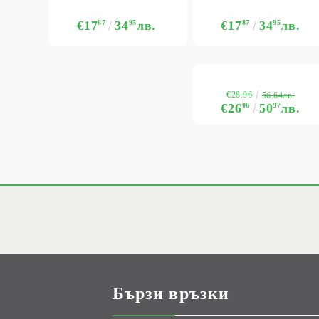
€17
87
34
95
лв.
€17
87
34
95
лв.
€28.96
56.64лв.
€26
06
50
97
лв.
Бързи връзки