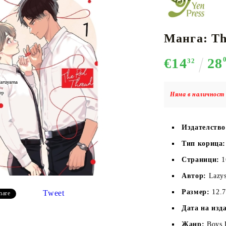
Манга: Th
К-ПОП
АКСЕСОАРИ ЗА КАРТОВИ
НАСИПНИ 
Д
€14
28
CE CARD GAME
ИГРИ
LORCANA
32
Няма в наличност 
Издателств
Кутии за съхранение
Протектори за карти
Тип корица:
Подложки/Матове
Страници:
 
Класьори за карти
Автор:
Lazy
Размер:
12.
Tweet
hare
Дата на изд
Жанр:
Boys 