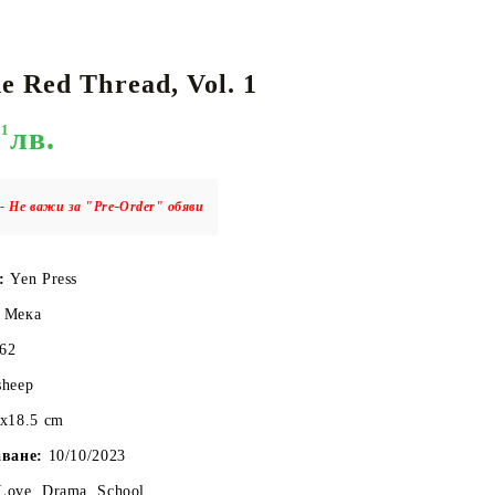
e Red Thread, Vol. 1
КАРТИ
РУГИ
GUNDAM CARD GAME
01
лв.
RIFTBOUND: LEAGUE OF LEGENDS
TCG
- Не важи за "Pre-Order" обяви
о:
Yen Press
Мека
162
sheep
7x18.5 cm
аване:
10/10/2023
Love, Drama, School