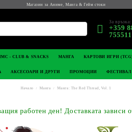
Магазин за Аниме, Манга & Гейм стоки
За връзка:
+359 8
755511
МС - CLUB & SNACKS
МАНГА
КАРТОВИ ИГРИ (TCG
А
АКСЕСОАРИ И ДРУГИ
ПРОМОЦИИ
ФЕСТИВАЛ
Начало
Манга
Манга: The Red Thread, Vol. 1
М КОЛЕКЦИОНЕРСКИ
OP
КЛЮЧОДЪРЖАТЕЛИ
MAGIC: THE GATHERING
YU-GI-OH! TCG
LIGHT NOVEL
АНИМЕ ФИГУРКИ
LORCANA 
З
щия работен ден! Доставката зависи о
И