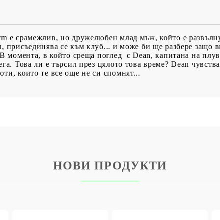
rm е срамежлив, но дружелюбен млад мъж, който е развълн
, присъединява се към клуб... и може би ще разбере защо 
 В момента, в който среща поглед с Dean, капитана на плув
сега. Това ли е търсил през цялото това време? Dean чувст
ти, които те все още не си спомнят...
НОВИ ПРОДУКТИ