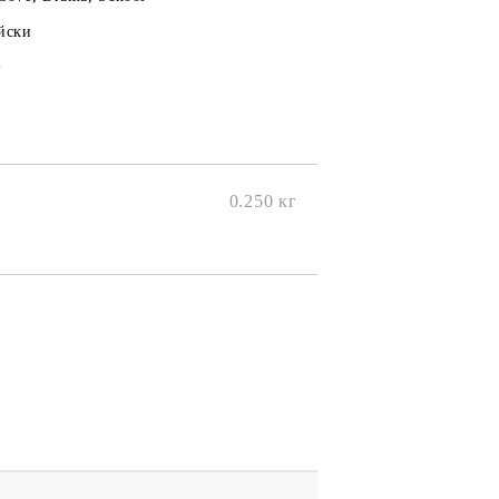
йски
+
0.250
кг