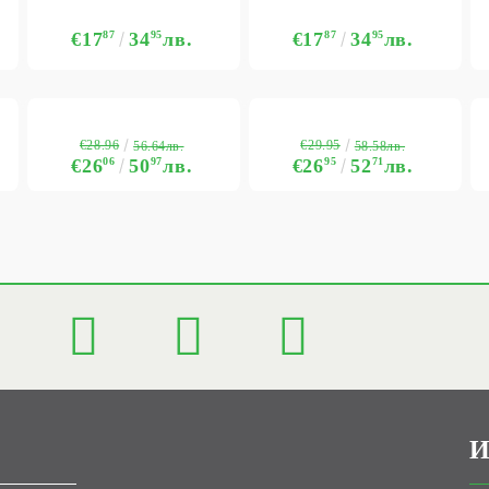
€17
87
34
95
лв.
€17
87
34
95
лв.
€28.96
€29.95
56.64лв.
58.58лв.
€26
06
50
97
лв.
€26
95
52
71
лв.
И